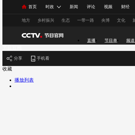
首页
时政
新闻
评论
视频
财经
人民领袖习近平
直播
海外频道
片库
iPanda
栏目大全
联播+
English
中国领导人
节目单
Монгол
听音
央视快评
微视频
习
地方
乡村振兴
生态
一带一路
央博
文化
直播
节目单
频道
总台春晚
网络春晚
共产党员网
秧纪录
节目官网
分享
手机看
新闻
国内
国际
评论
经济
军事
收藏
人民领袖习近平
联播+
热解读
天天学习
播放列表
视频
小央视频
小央直播
直播中国
熊猫
现场
前线
比划
快看
蓝海中国
新兵
体育
直播
竞猜
2026年世界杯
2026年
VIP会员
CCTV奥林匹克频道
生活体育大会