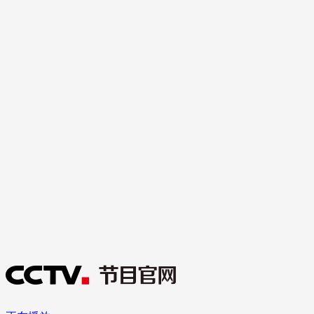
财经
教育
乡村振兴
生态环境
一带一路
大国智造
大国展会
大国保险
云顶对话
CCTV.节目官网
直播
节目单
栏目
片库