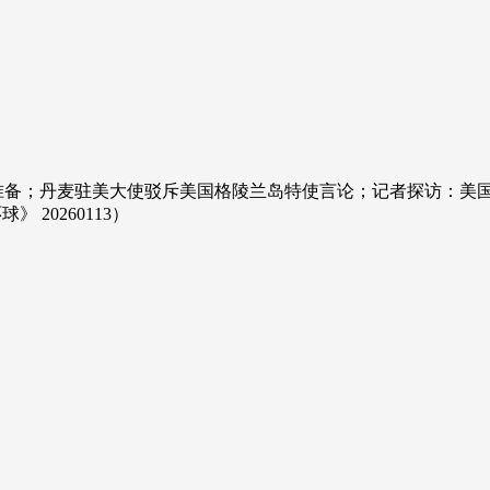
准备；丹麦驻美大使驳斥美国格陵兰岛特使言论；记者探访：美
20260113）