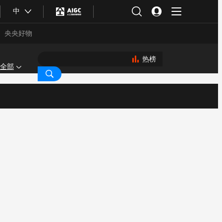
中
央央好物
热榜
全部
合体育
亚冬会