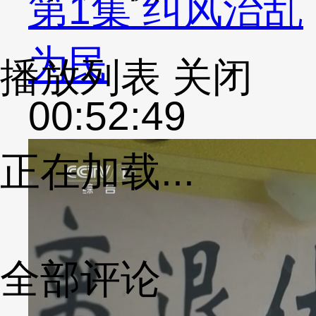
第1集 纠风治乱
为民
播放列表
关闭
00:52:49
正在加载...
全部评论