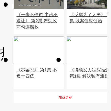
反腐
《一步不停歇 半步不
《反腐为了人民》 第
00:46:49
退让》 第2集 严惩政
集 以案促改促治
商勾连腐败
热播榜
《零容忍》 第1集 不
《持续发力纵深推进
负十四亿
第1集 解决独有难题
加载更多