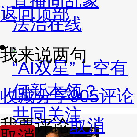
直播间乱象
返回顶部
法治在线
我来说两句
“AI双星”上空有
何新本领？
收藏
分享
905
评论
共同关注
我要评论
取消
取消