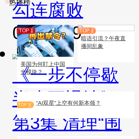
热播榜
勾连腐败
00:53:49
TOP 1
TOP 2
暗语引流？午夜直
播间乱象
美国为何盯上中国
《一步不停歇
光模块？
半步不退让》
“AI双星”上空有何新本领？
TOP
3
第3集 清理“围