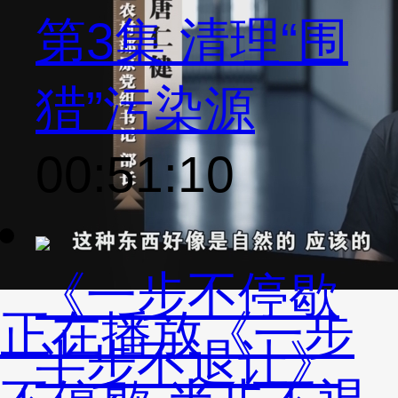
第3集 清理“围
猎”污染源
00:51:10
《一步不停歇
正在播放
《一步
半步不退让》