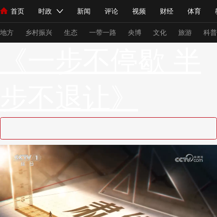
首页
时政
新闻
评论
视频
财经
体育
人民领袖习近平
直播
海外频道
片库
iPanda
栏目大全
联播+
English
中国领导人
节目单
Монгол
听音
央视快评
微视频
习式妙语
主持人
下
地方
乡村振兴
生态
一带一路
央博
文化
旅游
科普
《一步不停歇 半
总台春晚
网络春晚
共产党员网
秧纪录
纪录片网
步不退让》
新闻
国内
国际
评论
经济
军事
科技
法
人民领袖习近平
联播+
热解读
天天学习
习式妙语
视频
小央视频
小央直播
直播中国
熊猫频道
V
现场
前线
比划
快看
蓝海中国
新兵请入列
体育
直播
竞猜
2026年世界杯
2026年冬奥会
VIP会员
CCTV奥林匹克频道
生活体育大会
体育江湖