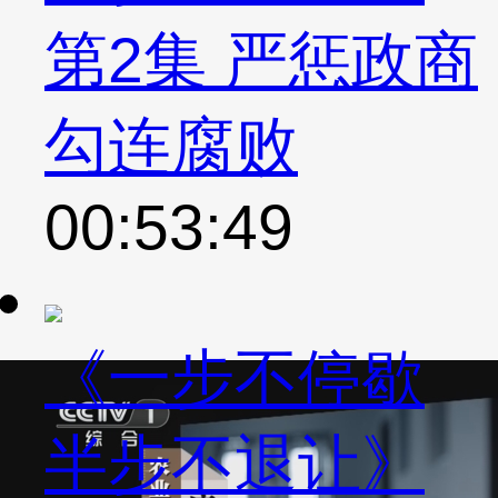
第2集 严惩政商
勾连腐败
00:53:49
《一步不停歇
半步不退让》