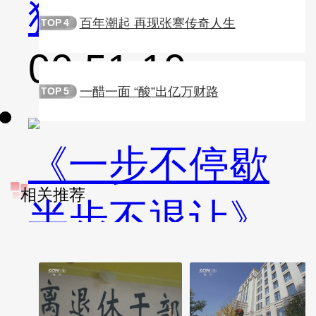
猎”污染源
百年潮起 再现张謇传奇人生
TOP
4
00:51:10
一醋一面 “酸”出亿万财路
TOP
5
《一步不停歇
相关推荐
半步不退让》
第4集 科技赋能