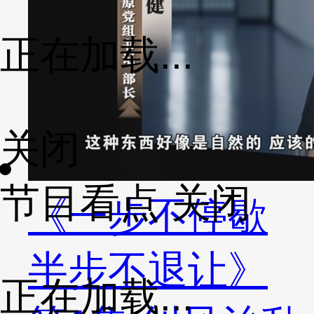
正在加载...
关闭
节目看点
关闭
《一步不停歇
半步不退让》
正在加载...