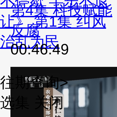
不停歇 半步不退
第4集 科技赋能
让》 第1集 纠风
反腐
治乱为民
00:46:49
往期查询>
选集
关闭