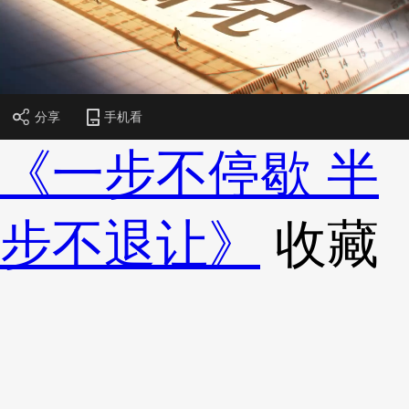
财经
教育
乡村振兴
生态环境
一带一路
央博
大国智造
大国展会
大国保险
云顶对话
云起
超
分享
手机看
《一步不停歇 半
CCTV.节目官网
直播
节目单
栏目
片库
热播榜
步不退让》
收藏