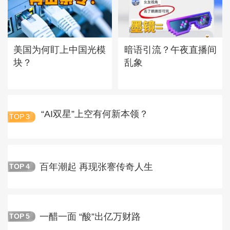
美国为何盯上中国光模
暗语引流？午夜直播间
块？
乱象
“AI双星”上空有何新本领？
TOP
3
百年潮起 再现张謇传奇人生
TOP
4
一醋一面 “酸”出亿万财路
TOP
5