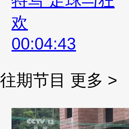
特写 足球与狂
欢
00:04:43
往期节目
更多 >