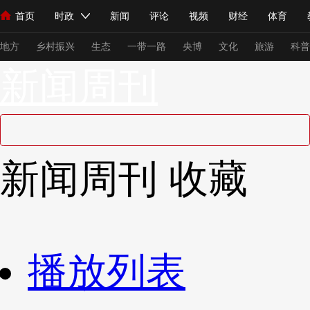
首页
时政
新闻
评论
视频
财经
体育
人民领袖习近平
直播
海外频道
片库
iPanda
栏目大全
联播+
English
中国领导人
节目单
Монгол
听音
央视快评
微视频
习式妙语
主持人
下
地方
乡村振兴
生态
一带一路
央博
文化
旅游
科普
新闻周刊
总台春晚
网络春晚
共产党员网
秧纪录
纪录片网
新闻
国内
国际
评论
经济
军事
科技
法
新闻周刊
收藏
人民领袖习近平
联播+
热解读
天天学习
习式妙语
视频
小央视频
小央直播
直播中国
熊猫频道
V
现场
前线
比划
快看
蓝海中国
新兵请入列
播放列表
体育
直播
竞猜
2026年世界杯
2026年冬奥会
VIP会员
CCTV奥林匹克频道
生活体育大会
体育江湖