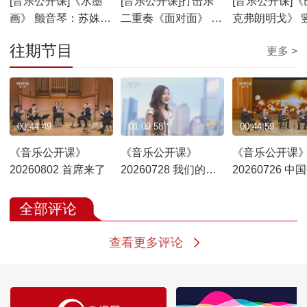
[音乐公开课]《水墨
[音乐公开课]打击乐
[音乐公开课]《
画》 颤音琴：苏姝
二重奏《面对面》 打
克弗朗明戈》 
竖琴：赵辰 打击乐：
击乐：刘恒 苏姝
赵辰
往期节目
更多 >
刘恒
00:44:49
01:09:58
00:44:59
《音乐公开课》
《音乐公开课》
《音乐公开课
20260802 首席来了
20260728 我们的歌
20260726 中
声
乐团 首席来了
全部评论
查看更多评论