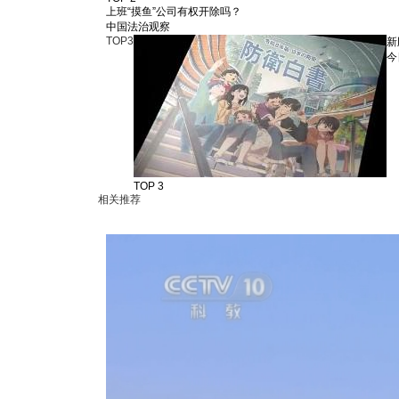
上班“摸鱼”公司有权开除吗？
中国法治观察
TOP
3
新
今
TOP 3
相关推荐