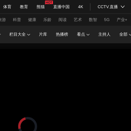
体育
教育
熊猫
直播中国
4K
CCTV.直播
式妙语
主持人
下载央视影音
热解读
天天学习
旅游
科普
健康
乐龄
阅读
艺术
数智
5G
产业+
栏目大全
片库
热播榜
看点
主持人
全部
纪录片网
国家大剧院
大型活动
科技
法治
文娱
人物
公益
图片
习式妙语
央视快评
央视网评
光华锐评
锋面
频道
VR/AR
4K专区
全景新闻
请入列
人生第一次
人生第二次
年冬奥会
CBA
NBA
中超
国足
国际足球
网球
综
体育江湖
文化体育
冰雪道路
足球道路
正