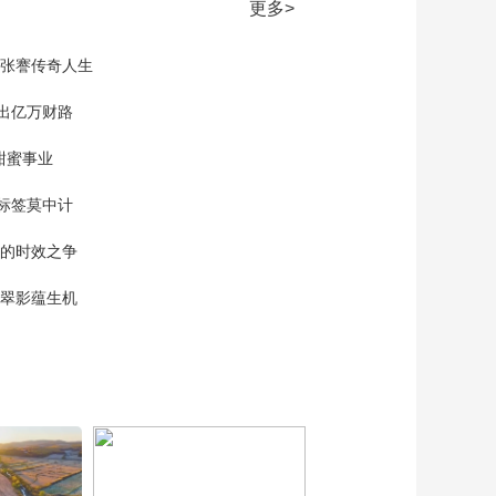
文化十分
更多>
一醋一面 “酸”出亿万
财路
现张謇传奇人生
生财有道
”出亿万财路
“蜜蜂博士”的甜蜜事业
甜蜜事业
道德观察
标签莫中计
教你看懂食品标签莫
中计
单的时效之争
健康之路
“沉睡”4年保单的时效
漠翠影蕴生机
之争
今日说法
自然秘境 荒漠翠影蕴
生机
远方的家
“最后的水上公交”摆渡
人