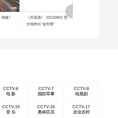
三农群英汇
3·突破》
《共富路》 20220802 荒
《奔向更美好的生活》 
沙地种出“金疙瘩”
1集 呵护
CCTV-6
CCTV-7
CCTV-8
电 影
国防军事
电视剧
CCTV-15
CCTV-16
CCTV-17
音 乐
奥林匹克
农业农村