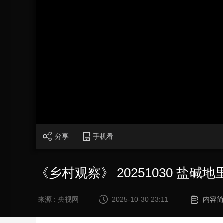
财经
教育
乡村振兴
生态环境
一带一路
大国智造
大国展会
大国保险
云顶对话
CCTV.节目官网
直播
节目单
栏目
片库
加
载
/
完
成
:
0%
分享
手机看
《乡村观察》 20251030 盐碱
来源 : 央视网
2025-10-30 23:11
内容