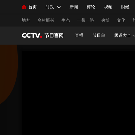
首页
时政
新闻
评论
视频
财经
人民领袖习近平
直播
海外频道
片库
iPanda
栏目大全
联播+
English
中国领导人
节目单
Монгол
听音
央视快评
微视频
习
地方
乡村振兴
生态
一带一路
央博
文化
直播
节目单
频道大全
总台春晚
网络春晚
共产党员网
秧纪录
新闻
国内
国际
评论
经济
军事
人民领袖习近平
联播+
热解读
天天学习
视频
小央视频
小央直播
直播中国
熊猫
现场
前线
比划
快看
蓝海中国
新兵
体育
直播
竞猜
2026年世界杯
2026
VIP会员
CCTV奥林匹克频道
生活体育大会