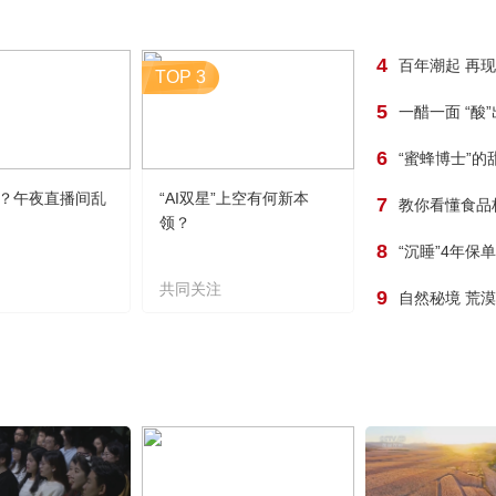
4
百年潮起 再
TOP 3
5
一醋一面 “酸
6
“蜜蜂博士”的
？午夜直播间乱
“AI双星”上空有何新本
7
教你看懂食品
领？
8
“沉睡”4年保
共同关注
9
自然秘境 荒