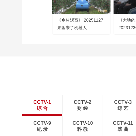
《乡村观察》 20251127
《大地的
果园来了机器人
202312
CCTV-1
CCTV-2
CCTV-3
综 合
财 经
综 艺
CCTV-9
CCTV-10
CCTV-11
纪 录
科 教
戏 曲