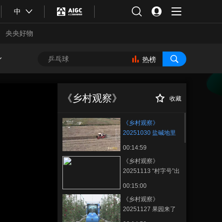
中
央央好物
热榜
《乡村观察》
正在播放
20251030 盐碱地里的增产密码
《乡村观察》
收藏
《乡村观察》
20251030 盐碱地里
的增产密码
00:14:59
《乡村观察》
20251113 “村字号”出
圈的流量密码
00:15:00
合体育
亚冬会
《乡村观察》
20251127 果园来了
机器人