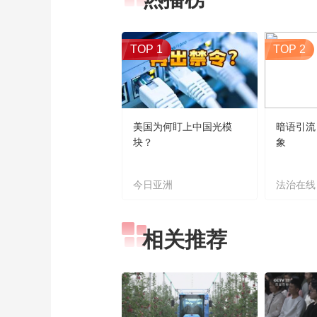
TOP 1
TOP 2
美国为何盯上中国光模
暗语引流
块？
象
今日亚洲
法治在线
相关推荐