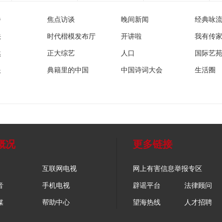
播
焦点访谈
晚间新闻
经典咏
法
时代楷模发布厅
开讲啦
我有传
然
正大综艺
人口
国际艺
眼
典籍里的中国
中国诗词大会
生活圈
概况
更多链接
互联网电视
网上有害信息举报专区
音
手机电视
辟谣平台
法律顾问
媒
帮助中心
望海热线
人才招聘