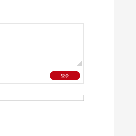
奇迹”
00:15:00
《乡村观察》
20260806 跨越千里
的新鲜
00:15:00
热播榜
美国为何盯上中国光
模块？
今日亚洲
暗语引流？午夜直播
间乱象
法治在线
“AI双星”上空有何新本
领？
共同关注
百年潮起 再现张謇传
奇人生