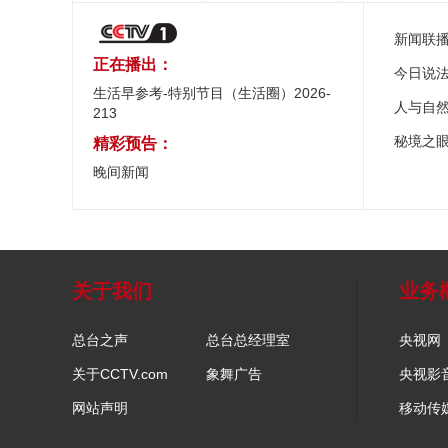
新闻联
正在播出：
今日说
生活早参考-特别节目（生活圈）2026-
人与自
213
秘境之
精彩预告：
晚间新闻
关于我们
业务
总台之声
总台总经理室
央视网
关于CCTV.com
象舞广告
央视影
网站声明
移动传