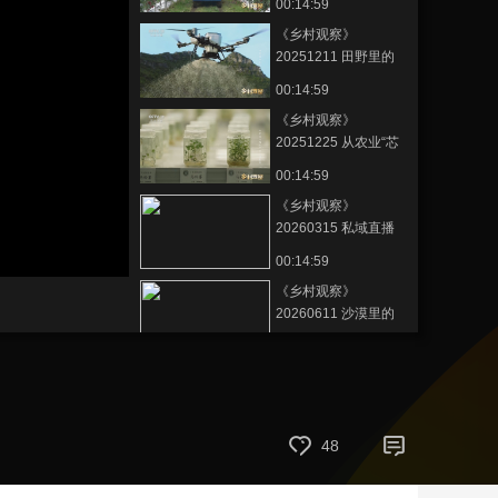
00:14:59
艺术
汽车
数智
5G
产业+
《乡村观察》
20251211 田野里的
时尚
天气
才艺
网展
央央好物
低空经济
00:14:59
《乡村观察》
20251225 从农业“芯
片”到中国餐桌
00:14:59
《乡村观察》
20260315 私域直播
的“养生”陷阱
静
00:14:59
音
(m)
《乡村观察》
20260611 沙漠里的
玫瑰
00:15:00
《乡村观察》
20260702 深海新“粮
仓”
00:15:00
48
《乡村观察》
20260724 解码“义乌