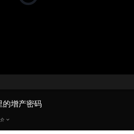
在
加
载
央博
非遗
文化
旅游
科普
健康
乐龄
阅读
视
频
云起
超级工厂
智敬中国
全民健康
颜选攻略
海洋
播
放
器。
热播榜
总台企业白名单
播
画
放
质
速
度
地里的增产密码
简介