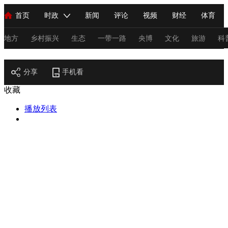
首页
时政
新闻
评论
视频
财经
体育
人民领袖习近平
直播
海外频道
片库
iPanda
栏目大全
联播+
English
中国领导人
节目单
Монгол
听音
央视快评
微视频
习式妙语
主持人
地方
乡村振兴
生态
一带一路
央博
文化
旅游
科
节目官网
总台春晚
分享
手机看
网络春晚
共产党员网
秧纪录
纪录片网
收藏
播放列表
新闻
国内
国际
评论
经济
军事
科技
法
人民领袖习近平
联播+
热解读
天天学习
习式妙语
视频
小央视频
小央直播
直播中国
熊猫频道
V
现场
前线
比划
快看
蓝海中国
新兵请入列
体育
直播
竞猜
2026年世界杯
2026年冬奥会
C
VIP会员
CCTV奥林匹克频道
生活体育大会
体育江湖