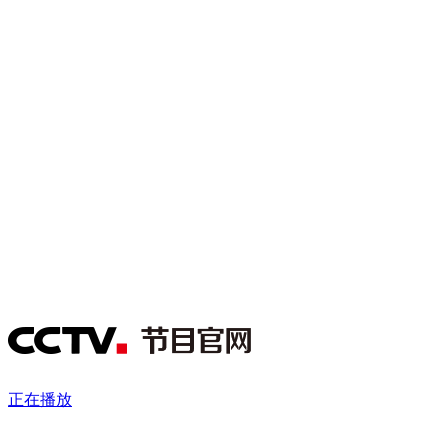
财经
教育
乡村振兴
生态环境
一带一路
央博
大国智造
大国展会
大国保险
云顶对话
云起
超
CCTV.节目官网
直播
节目单
栏目
片库
热播榜
正在播放