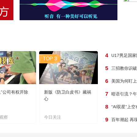
4
U17男足国
TOP 3
5
三招教你识破
6
美国为何盯上
鱼”公司有权开除
新版《防卫白皮书》藏祸
7
暗语引流？午
心
8
“AI双星”上
观察
今日关注
9
百年潮起 再