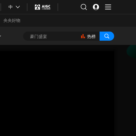
中
央央好物
热榜
合体育
亚冬会