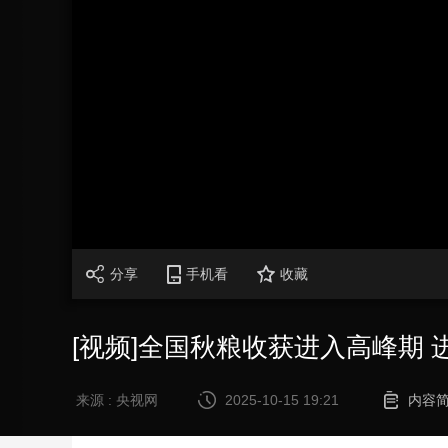
财经
教育
乡村振兴
生态环境
一带一路
大国智造
大国展会
大国保险
云顶对话
CCTV.节目官网
直播
节目单
栏目
片库
分享
手机看
收藏
[视频]全国秋粮收获进入高峰期 
来源 : 央视网
2025-10-15 19:21
内容