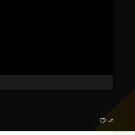
艺术
汽车
数智
5G
产业+
时尚
天气
才艺
网展
央央好物
45