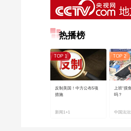
热播榜
TOP 1
TOP 2
反制美国！中方公布5项
上班“摸
措施
吗？
新闻1+1
中国法治