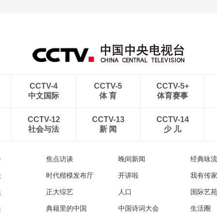
CCTV-4
CCTV-5
CCTV-5+
中文国际
体 育
体育赛事
CCTV-12
CCTV-13
CCTV-14
社会与法
新 闻
少 儿
播
焦点访谈
晚间新闻
经典咏
法
时代楷模发布厅
开讲啦
我有传
然
正大综艺
人口
国际艺
眼
典籍里的中国
中国诗词大会
生活圈