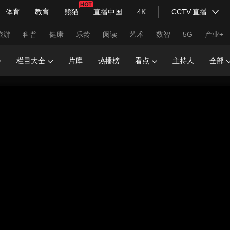
体育
教育
熊猫
直播中国
4K
CCTV.直播
式妙语
主持人
下载央视影音
热解读
天天学习
旅游
科普
健康
乐龄
阅读
艺术
数智
5G
产业+
栏目大全
片库
热播榜
看点
主持人
全部
纪录片网
国家大剧院
大型活动
科技
法治
文娱
人物
公益
图片
习式妙语
央视快评
央视网评
光华锐评
锋面
频道
VR/AR
4K专区
全景新闻
请入列
人生第一次
人生第二次
年冬奥会
CBA
NBA
中超
国足
国际足球
网球
综
体育江湖
文化体育
冰雪道路
足球道路