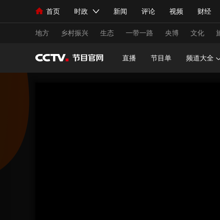
首页
时政
新闻
评论
视频
财经
人民领袖习近平
直播
海外频道
片库
iPanda
栏目大全
联播+
English
中国领导人
节目单
Монгол
听音
央视快评
微视频
习
地方
乡村振兴
生态
一带一路
央博
文化
直播
节目单
频道大全
总台春晚
网络春晚
共产党员网
秧纪录
新闻
国内
国际
评论
经济
军事
人民领袖习近平
联播+
热解读
天天学习
视频
小央视频
小央直播
直播中国
熊猫
现场
前线
比划
快看
蓝海中国
新兵
体育
直播
竞猜
2026年世界杯
2026
VIP会员
CCTV奥林匹克频道
生活体育大会