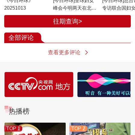
《今日环球》
[今日环球]全球妇女
[今日环球]总台
20251013
峰会今明两天在北京
专访联合国妇
举行
太区域主任 中
往期查询>
推进妇女事业发
果丰硕示范性
全部评论
查看更多评论
热播榜
TOP 1
TOP 2