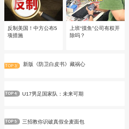
反制美国！中方公布5
上班“摸鱼”公司有权开
项措施
除吗？
新版《防卫白皮书》藏祸心
TOP
3
U17男足国家队：未来可期
TOP
4
三招教你识破真假全麦面包
TOP
5