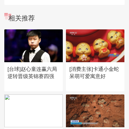
相关推荐
[台球]赵心童连赢六局
[消费主张]卡通小金蛇
逆转晋级英锦赛四强
呆萌可爱寓意好