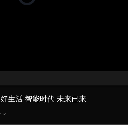
在
加
载
央博
非遗
文化
旅游
科普
健康
乐龄
阅读
视
频
云起
超级工厂
智敬中国
全民健康
颜选攻略
海洋
播
放
器。
热播榜
总台企业白名单
更美好生活 智能时代 未来已来
介