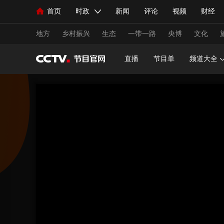
首页
时政
新闻
评论
视频
财经
人民领袖习近平
直播
海外频道
片库
iPanda
栏目大全
联播+
English
中国领导人
节目单
Монгол
听音
央视快评
微视频
习
地方
乡村振兴
生态
一带一路
央博
文化
直播
节目单
频道大全
总台春晚
网络春晚
共产党员网
秧纪录
新闻
国内
国际
评论
经济
军事
人民领袖习近平
联播+
热解读
天天学习
视频
小央视频
小央直播
直播中国
熊猫
现场
前线
比划
快看
蓝海中国
新兵
体育
直播
竞猜
2026年世界杯
2026年
VIP会员
CCTV奥林匹克频道
生活体育大会