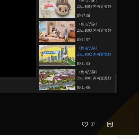
《焦点访谈》
20251004 奔向更美好
艺术
汽车
数智
5G
产业+
生活 小“潮玩” 新潮流
00:15:06
时尚
天气
才艺
网展
央央好物
《焦点访谈》
20251003 奔向更美好
生活 不限电的夏天
00:15:07
《焦点访谈》
20251002 奔向更美好
生活 智能时代 未来已
00:15:05
来
《焦点访谈》
20251001 奔向更美好
生活 城市更新 生活焕
00:15:06
新
37