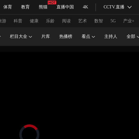
体育
教育
熊猫
直播中国
4K
CCTV.直播
式妙语
主持人
下载央视影音
热解读
天天学习
旅游
科普
健康
乐龄
阅读
艺术
数智
5G
产业+
栏目大全
片库
热播榜
看点
主持人
全部
纪录片网
国家大剧院
大型活动
科技
法治
文娱
人物
公益
图片
习式妙语
央视快评
央视网评
光华锐评
锋面
频道
VR/AR
4K专区
全景新闻
请入列
人生第一次
人生第二次
冬奥会
CBA
NBA
中超
国足
国际足球
网球
综
体育江湖
文化体育
冰雪道路
足球道路
正