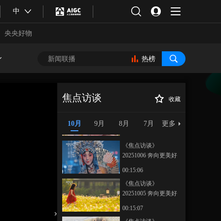
20251010 百年守护 赓
中
续文脉
00:15:07
《焦点访谈》
央央好物
20251009 活力中国调
研行 开放大门 越开越
00:15:07
热榜
大
《焦点访谈》
20251008 假日经济 蓬
勃活力
00:15:07
焦点访谈
收藏
《焦点访谈》
《焦点访谈》
正在播放
20251007 奔向更美好
20251002 奔向更美好生活 智能
10月
9月
8月
7月
更多
生活 呵护幼苗 托举未
时代 未来已来
00:15:07
来
《焦点访谈》
20251006 奔向更美好
生活 传统守艺人 非遗
00:15:06
青春派
《焦点访谈》
20251005 奔向更美好
合体育
亚冬会
生活 公园里的家
00:15:07