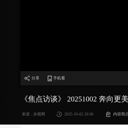
财经
教育
乡村振兴
生态环境
一带一路
大国智造
大国展会
大国保险
云顶对话
CCTV.节目官网
直播
节目单
栏目
片库
分享
手机看
《焦点访谈》 20251002 奔向
来源 : 央视网
2025-10-02 20:06
内容简