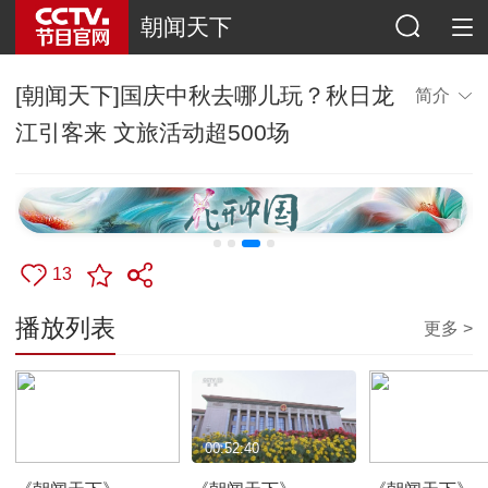
朝闻天下
[朝闻天下]国庆中秋去哪儿玩？秋日龙
简介
江引客来 文旅活动超500场
13
播放列表
更多 >
00:52:24
00:52:40
00:51:17