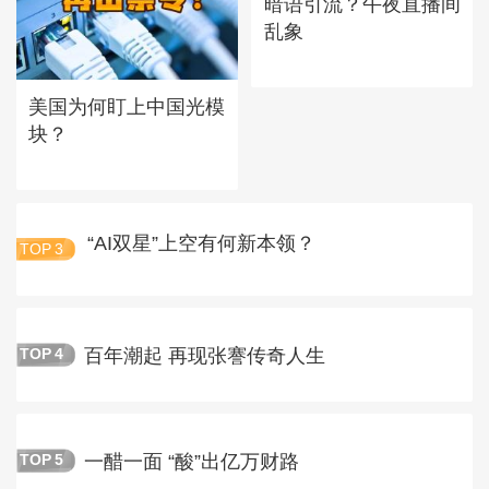
暗语引流？午夜直播间
乱象
美国为何盯上中国光模
块？
“AI双星”上空有何新本领？
TOP
3
百年潮起 再现张謇传奇人生
TOP
4
一醋一面 “酸”出亿万财路
TOP
5