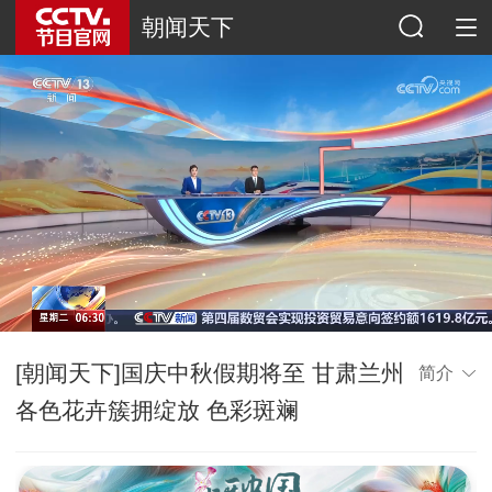
朝闻天下
[朝闻天下]国庆中秋假期将至 甘肃兰州
简介
各色花卉簇拥绽放 色彩斑斓