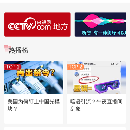
热播榜
TOP 1
TOP 2
美国为何盯上中国光模
暗语引流？午夜直播间
块？
乱象