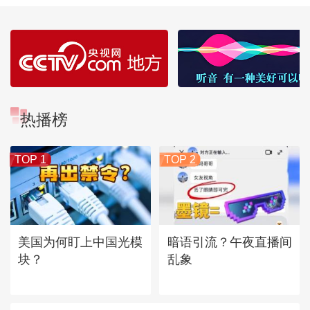
热播榜
TOP 1
TOP 2
美国为何盯上中国光模
暗语引流？午夜直播间
块？
乱象