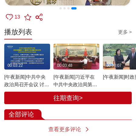
13
播放列表
更多 >
00:03:22
00:03:48
00:00:07
[午夜新闻]中共中央
[午夜新闻]习近平在
[午夜新闻]时政
政治局召开会议 讨论
中共中央政治局第二
拟提请二十届四中全
十二次集体学习时强
往期查询>
会审议的文件 中共中
调 系统推进我国宗教
央总书记习近平主持
中国化 积极引导宗教
全部评论
会议
与社会主义社会相适
应
查看更多评论