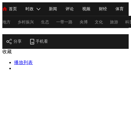
首页
时政
新闻
评论
视频
财经
体育
人民领袖习近平
直播
海外频道
片库
iPanda
栏目大全
联播+
English
中国领导人
节目单
Монгол
听音
央视快评
微视频
习式妙语
主持人
地方
乡村振兴
生态
一带一路
央博
文化
旅游
科
节目官网
总台春晚
分享
手机看
网络春晚
共产党员网
秧纪录
纪录片网
收藏
播放列表
新闻
国内
国际
评论
经济
军事
科技
法
人民领袖习近平
联播+
热解读
天天学习
习式妙语
视频
小央视频
小央直播
直播中国
熊猫频道
V
现场
前线
比划
快看
蓝海中国
新兵请入列
体育
直播
竞猜
2026年世界杯
2026年冬奥会
C
VIP会员
CCTV奥林匹克频道
生活体育大会
体育江湖