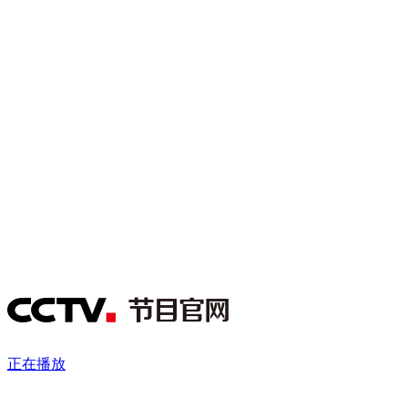
财经
教育
乡村振兴
生态环境
一带一路
央博
大国智造
大国展会
大国保险
云顶对话
云起
超
CCTV.节目官网
直播
节目单
栏目
片库
热播榜
正在播放