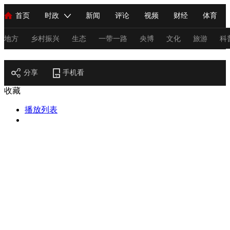
首页
时政
新闻
评论
视频
财经
体育
人民领袖习近平
直播
海外频道
片库
iPanda
栏目大全
联播+
English
中国领导人
节目单
Монгол
听音
央视快评
微视频
习式妙语
主持人
地方
乡村振兴
生态
一带一路
央博
文化
旅游
科
节目官网
总台春晚
分享
手机看
网络春晚
共产党员网
秧纪录
纪录片网
收藏
播放列表
新闻
国内
国际
评论
经济
军事
科技
法
人民领袖习近平
联播+
热解读
天天学习
习式妙语
视频
小央视频
小央直播
直播中国
熊猫频道
V
现场
前线
比划
快看
蓝海中国
新兵请入列
体育
直播
竞猜
2026年世界杯
2026年冬奥会
C
VIP会员
CCTV奥林匹克频道
生活体育大会
体育江湖