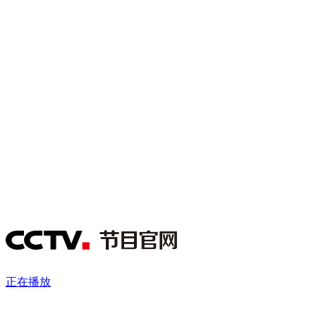
财经
教育
乡村振兴
生态环境
一带一路
央博
大国智造
大国展会
大国保险
云顶对话
云起
超
CCTV.节目官网
直播
节目单
栏目
片库
热播榜
正在播放