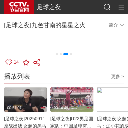
足球之夜
[足球之夜]九色甘南的星星之火
简介
14
播放列表
更多 >
00:51:07
00:14:49
00:22:26
[足球之夜]20250911
[足球之夜]U22男足国
[足球之夜]女超
鏖战出线 女超的黑马
家队：中国足球需要
马：辽小花的