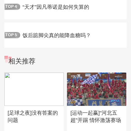
“天才”因凡蒂诺是如何失算的
TOP
4
饭后踮脚尖真的能降血糖吗？
TOP
5
相关推荐
[足球之夜]没有答案的
[运动一起赢]“河北五
问题
超”开踢 情怀激荡赛场