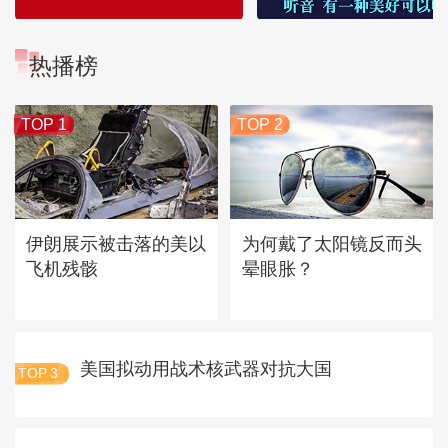
热播榜
TOP 1
TOP 2
伊朗展示被击落的美以
为何戴了太阳镜反而头
飞机残骸
晕眼胀？
美国拟动用战术核武器对抗大国
TOP
3