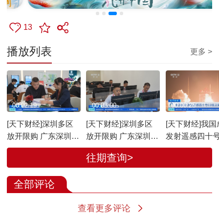
13
播放列表
更多 >
00:02:19
00:03:00
00:00:25
[天下财经]深圳多区
[天下财经]深圳多区
[天下财经]我国
放开限购 广东深圳：
放开限购 广东深圳：
发射遥感四十号
多区放开楼市限购 意
限购范围大幅缩小 楼
卫星
往期查询>
向购房人群大增
市新政推动购房需求
释放
全部评论
查看更多评论