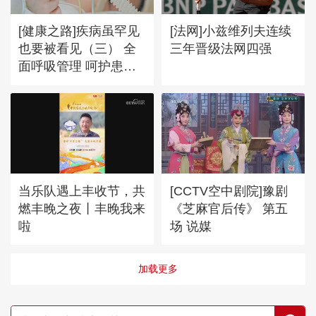
[健康之路]疾病虽罕见
[法网]小兹维列夫连续
也要被看见（三） 全
三年晋级法网四强
面呼吸管理 呵护患儿
远离疾病痛苦
当乐队遇上丰收节，共
[CCTV空中剧院]豫剧
燃丰晚之夜丨丰晚我来
《芝麻官后传》 第五
啦
场 说媒
加载更多