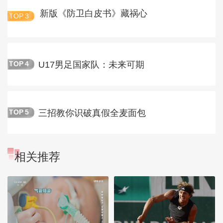
新版《防卫白皮书》藏祸心
TOP
3
U17男足国家队：未来可期
TOP
4
三招教你识破真假全麦面包
TOP
5
相关推荐