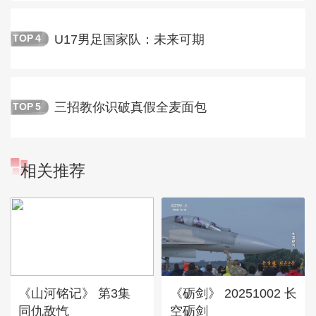
U17男足国家队：未来可期
TOP
4
三招教你识破真假全麦面包
TOP
5
相关推荐
《山河铭记》 第3集
《砺剑》 20251002 长
同仇敌忾
空砺剑