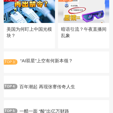
美国为何盯上中国光模
暗语引流？午夜直播间
块？
乱象
“AI双星”上空有何新本领？
TOP
3
百年潮起 再现张謇传奇人生
TOP
4
一醋一面 “酸”出亿万财路
TOP
5