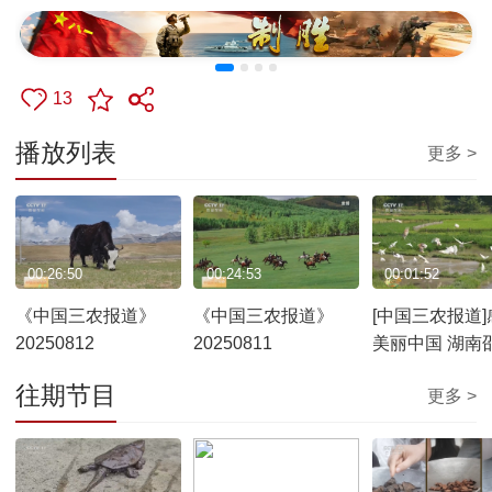
13
播放列表
更多 >
00:26:50
00:24:53
00:01:52
《中国三农报道》
《中国三农报道》
[中国三农报道]
20250812
20250811
美丽中国 湖南
稻田“留白”留
往期节目
更多 >
朱鹮 稻米卖出