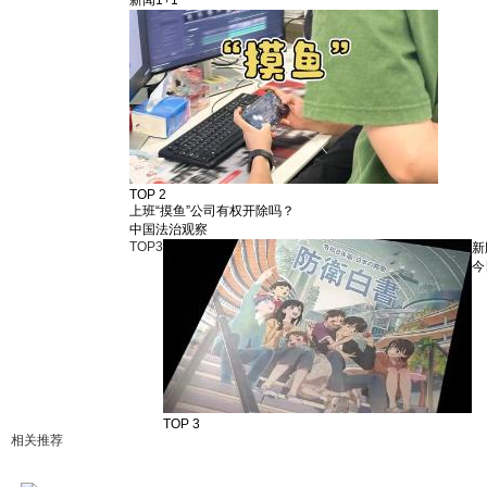
TOP 2
上班“摸鱼”公司有权开除吗？
中国法治观察
TOP
3
新
今
TOP 3
相关推荐