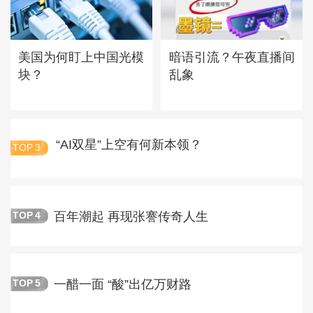
美国为何盯上中国光模
暗语引流？午夜直播间
块？
乱象
“AI双星”上空有何新本领？
TOP
3
百年潮起 再现张謇传奇人生
TOP
4
一醋一面 “酸”出亿万财路
TOP
5