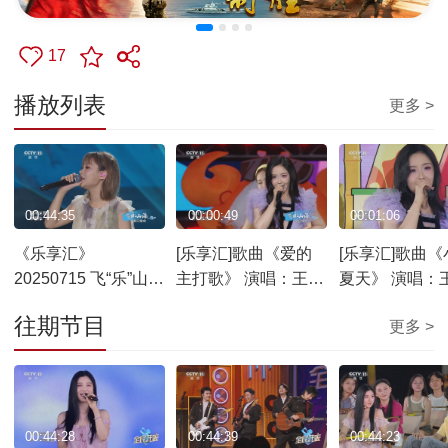
17
播放列表
更多 >
00:44:35
00:00:49
00:01:06
《乐享汇》
[乐享汇]歌曲《爱的
[乐享汇]歌曲《
20250715 飞“乐”山海
主打歌》 演唱：王艺
夏天》 演唱：
夏日歌会
瑾 演奏：星空现场流
演奏：星空现
往期节目
更多 >
行乐团
乐团
00:44:28
00:44:39
00:44:23