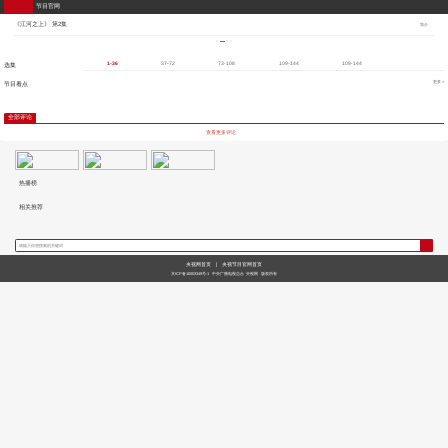
节目官网
《江河之上》 第2集
简介
1-36
37-72
73-108
109-144
109-144
选集
更多 >
节目看点
全部评论
查看更多评论
热播榜
相关推荐
央视网首页
|
央视节目官网首页
京ICP备10003349号-1
中央广播电视总台
央视网
版权所有