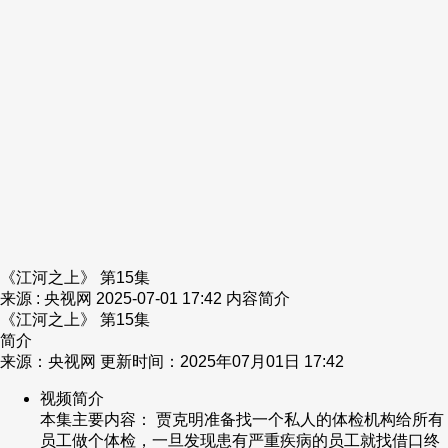
财经
教育
乡村振兴
生态环境
一带一路
央博
大国智造
大国展会
大国保险
云顶对话
云起
超
CCTV.节目官网
直播
节目单
栏目
片库
热播榜
《江河之上》 第15集
来源 : 央视网
2025-07-01 17:42
内容简介
《江河之上》 第15集
简介
来源：央视网 更新时间：2025年07月01日 17:42
视频简介
本集主要内容： 贾克明准备找一个私人的体检机构给所有
员工做个体检，一旦发现患有严重疾病的员工就找借口终