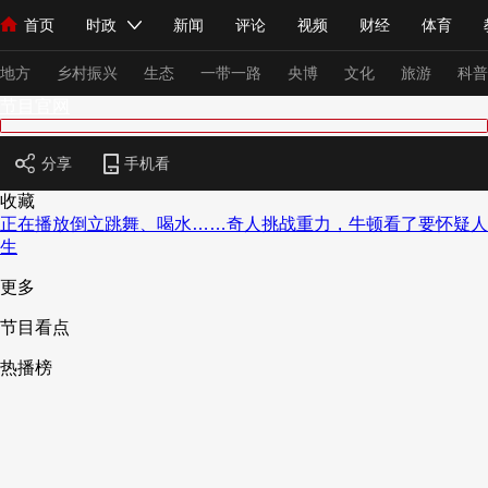
首页
时政
新闻
评论
视频
财经
体育
人民领袖习近平
直播
海外频道
片库
iPanda
栏目大全
联播+
English
中国领导人
节目单
Монгол
听音
央视快评
微视频
习式妙语
主持人
下
地方
乡村振兴
生态
一带一路
央博
文化
旅游
科普
节目官网
总台春晚
网络春晚
共产党员网
秧纪录
纪录片网
分享
手机看
收藏
正在播放
倒立跳舞、喝水……奇人挑战重力，牛顿看了要怀疑人
生
新闻
国内
国际
评论
经济
军事
科技
法
更多
人民领袖习近平
联播+
热解读
天天学习
习式妙语
节目看点
视频
小央视频
小央直播
直播中国
熊猫频道
V
热播榜
现场
前线
比划
快看
蓝海中国
新兵请入列
体育
直播
竞猜
2026年世界杯
2026年冬奥会
VIP会员
CCTV奥林匹克频道
生活体育大会
体育江湖