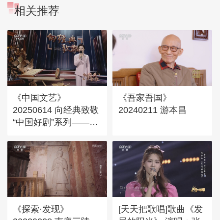
相关推荐
《中国文艺》
《吾家吾国》
20250614 向经典致敬
20240211 游本昌
“中国好剧”系列——
《贫嘴张大民的幸福生
活》（中）
《探索·发现》
[天天把歌唱]歌曲《发