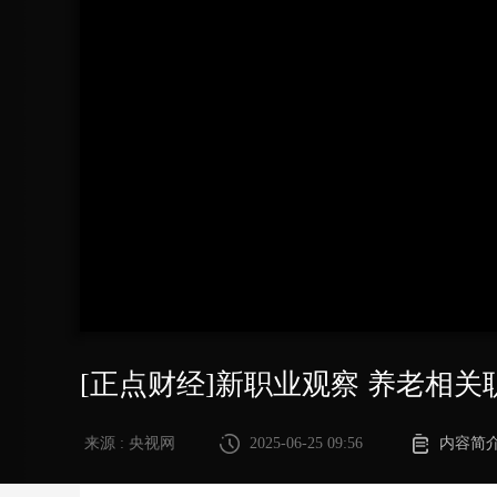
财经
教育
乡村振兴
生态环境
一带一路
大国智造
大国展会
大国保险
云顶对话
CCTV.节目官网
直播
节目单
栏目
片库
[正点财经]新职业观察 养老相
来源 : 央视网
2025-06-25 09:56
内容简