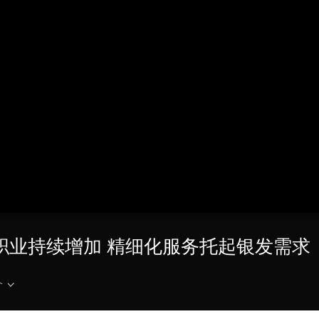
央博
非遗
文化
旅游
科普
健康
乐龄
阅读
云起
超级工厂
智敬中国
全民健康
颜选攻略
海洋
热播榜
总台企业白名单
关职业持续增加 精细化服务托起银发需求
介