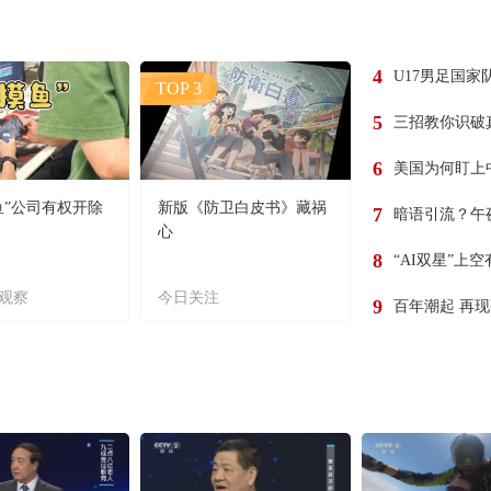
4
U17男足国家
TOP 3
5
三招教你识破
6
美国为何盯上
鱼”公司有权开除
新版《防卫白皮书》藏祸
7
暗语引流？午
心
8
“AI双星”上
观察
今日关注
9
百年潮起 再