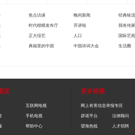
播
焦点访谈
晚间新闻
经典咏
法
时代楷模发布厅
开讲啦
我有传
然
正大综艺
人口
国际艺
眼
典籍里的中国
中国诗词大会
生活圈
概况
更多链接
互联网电视
网上有害信息举报专区
音
手机电视
辟谣平台
法律顾问
媒
帮助中心
望海热线
人才招聘