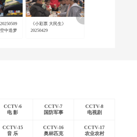
[正点财经]关注多地强
降雨 贵州榕江：城区
道路积水下降明显 将
00:05:14
要开展清淤工作
250509
《小彩票 大民生》
《CMG银发经济盛典》
[正点财经]关注多地强
：空中造梦
20250429
20251229
降雨 贵州从江：洪峰
过境房屋被淹 沿江群
00:01:58
众紧急转移
[正点财经]关注多地强
降雨 广西天峨：强降
雨导致国省干道多处
00:00:30
边坡坍塌 当地紧急抢
[正点财经]关注多地强
修
降雨 湖南洪江：强降
雨致低洼地段积水 当
00:00:58
地开展排水作业
[正点财经]关注多地强
降雨 湖南中方：河流
CCTV-6
CCTV-7
CCTV-8
水位不断攀升 当地紧
00:00:56
电 影
国防军事
电视剧
急转移安置群众
[正点财经]关注多地强
降雨 中央气象台今晨
CCTV-15
CCTV-16
CCTV-17
继续发布暴雨黄色预
音 乐
奥林匹克
农业农村
00:00:31