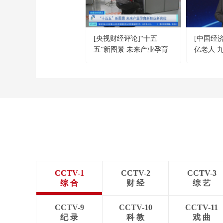
[央视财经评论]“十五
[中国经
五”新图景 未来产业孕育
亿老人 
新职业新岗位
CCTV-1
CCTV-2
CCTV-3
综 合
财 经
综 艺
CCTV-9
CCTV-10
CCTV-11
纪 录
科 教
戏 曲