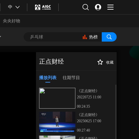
中
央央好物
热榜
正点财经
收藏
[正点财经]新职业
正在播放
观察 养老相关职业持续增加 精
播放列表
往期节目
细化服务托起银发需求
《正点财经》
20220725 11:00
00:24:35
《正点财经》
20250625 17:00
合体育
亚冬会
00:27:40
《正点财经》