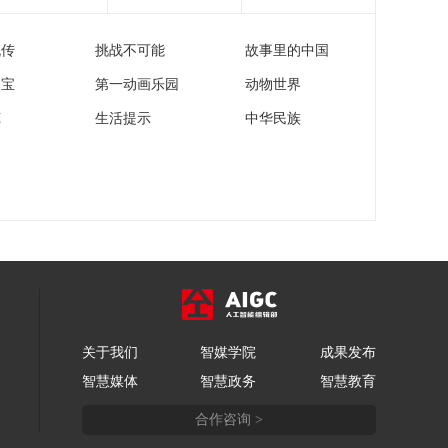
警
[正点财经]中央气象台
继续发布高温黄色预
流传
挑战不可能
故事里的中国
警
00:01:40
家宝
第一动画乐园
动物世界
[正点财经]直击开盘
沪深股市
苑
生活提示
中华民族
00:00:19
[正点财经]2025夏季达
沃斯论坛在天津举行
00:02:03
[正点财经]云南昆明：
第9届中国-南亚博览会
闭幕 外贸成果显著 签
00:01:33
约金额超84亿元
[正点财经]新职业观察
适老化改造设计师：
关于我们
智媒学院
成果发布
量人量房量未来 为“明
00:04:47
智慧媒体
智慧政务
智慧教育
天的你”设计今天的家
[正点财经]新职业观察
合作咨询 >
养老相关职业持续增
加 精细化服务托起银