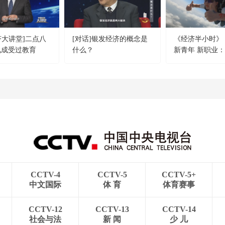
济大讲堂]二点八
[对话]银发经济的概念是
《经济半小时》 20
九成受过教育
什么？
新青年 新职业
师
CCTV-4
CCTV-5
CCTV-5+
中文国际
体 育
体育赛事
CCTV-12
CCTV-13
CCTV-14
社会与法
新 闻
少 儿