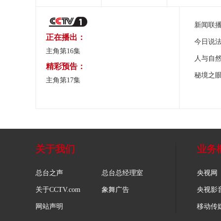
新闻联
正在播出：
今日说
主角第16集
人与自
精彩预告：
秘境之
主角第17集
关于我们
业务
总台之声
总台总经理室
央视网
关于CCTV.com
象舞广告
央视影
网站声明
移动传