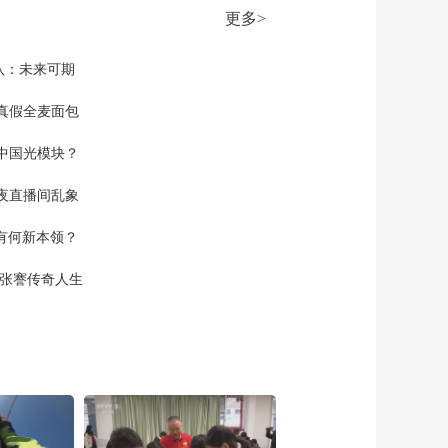
大规模冲突停火 国际
更多>
原子能机构总干事 敦
00:00:24
促伊朗恢复与国际原
[正点财经]以色列伊朗
队：未来可期
子能机构合作
大规模冲突停火 国际
原子能机构总干事：
真假全麦面包
00:01:02
伊朗邻国人员和环境
[正点财经]美联储主
未受到放射性影响
中国光模块？
席：先观察关税政策
影响再决定是否降息
00:01:53
夜直播间乱象
[正点财经]全球财经资
空有何新本领？
讯
00:01:51
现张謇传奇人生
[正点财经]美国国家运
输安全委员会：波音
客机“掉门”事故中公司
00:00:51
和监管方均失职
[正点财经]关注多地强
降雨 贵州三都：山体
滑坡致猴子河特大桥
00:00:52
引桥垮塌