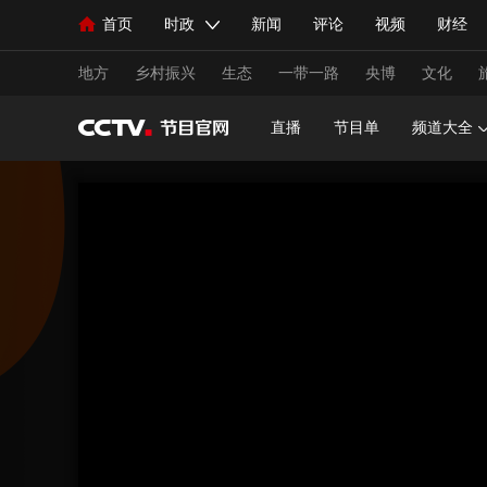
首页
时政
新闻
评论
视频
财经
人民领袖习近平
直播
海外频道
片库
iPanda
栏目大全
联播+
English
中国领导人
节目单
Монгол
听音
央视快评
微视频
习
地方
乡村振兴
生态
一带一路
央博
文化
直播
节目单
频道大全
总台春晚
网络春晚
共产党员网
秧纪录
新闻
国内
国际
评论
经济
军事
人民领袖习近平
联播+
热解读
天天学习
视频
小央视频
小央直播
直播中国
熊猫
现场
前线
比划
快看
蓝海中国
新兵
体育
直播
竞猜
2026年世界杯
2026年
VIP会员
CCTV奥林匹克频道
生活体育大会