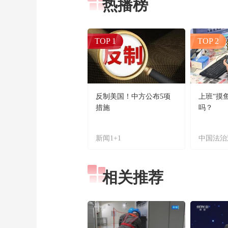
热播榜
TOP 1
TOP 2
反制美国！中方公布5项
上班“摸
措施
吗？
新闻1+1
中国法治
相关推荐