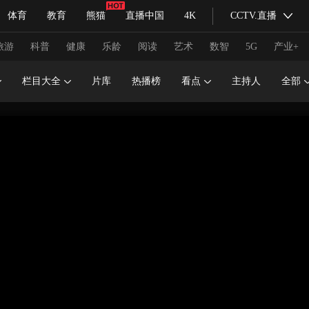
体育
教育
熊猫
直播中国
4K
CCTV.直播
式妙语
主持人
下载央视影音
热解读
天天学习
旅游
科普
健康
乐龄
阅读
艺术
数智
5G
产业+
栏目大全
片库
热播榜
看点
主持人
全部
纪录片网
国家大剧院
大型活动
科技
法治
文娱
人物
公益
图片
习式妙语
央视快评
央视网评
光华锐评
锋面
频道
VR/AR
4K专区
全景新闻
请入列
人生第一次
人生第二次
冬奥会
CBA
NBA
中超
国足
国际足球
网球
综
体育江湖
文化体育
冰雪道路
足球道路