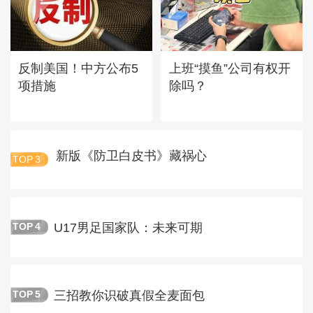
反制美国！中方公布5
上班“摸鱼”公司有权开
项措施
除吗？
新版《防卫白皮书》藏祸心
TOP
3
U17男足国家队：未来可期
TOP
4
三招教你识破真假全麦面包
TOP
5