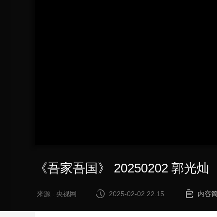
财经
教育
乡村振兴
生态环境
一带一路
大国智造
大国展会
大国保险
云顶对话
CCTV.节目官网
直播
节目单
栏目
片库
《吾家吾国》 20250202 郭光灿
来源 : 央视网
2025-02-02 22:15
内容