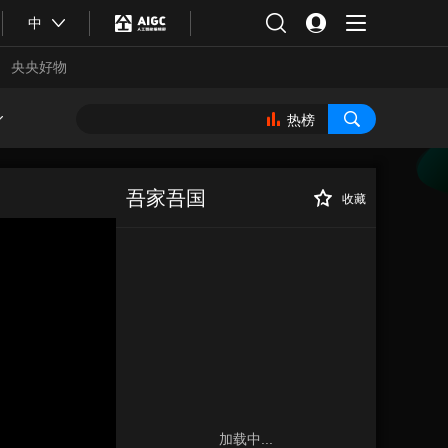
中
央央好物
热榜
吾家吾国
收藏
合体育
亚冬会
加载中...