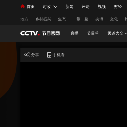
首页
时政
新闻
评论
视频
财经
人民领袖习近平
直播
海外频道
片库
iPanda
栏目大全
联播+
English
中国领导人
节目单
Монгол
听音
央视快评
微视频
习
地方
乡村振兴
生态
一带一路
央博
文化
直播
节目单
频道大全
总台春晚
网络春晚
共产党员网
秧纪录
分享
手机看
新闻
国内
国际
评论
经济
军事
人民领袖习近平
联播+
热解读
天天学习
视频
小央视频
小央直播
直播中国
熊猫
现场
前线
比划
快看
蓝海中国
新兵
体育
直播
竞猜
2026年世界杯
2026
VIP会员
CCTV奥林匹克频道
生活体育大会