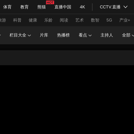
体育
教育
熊猫
直播中国
4K
CCTV.直播
式妙语
主持人
下载央视影音
热解读
天天学习
旅游
科普
健康
乐龄
阅读
艺术
数智
5G
产业+
栏目大全
片库
热播榜
看点
主持人
全部
纪录片网
国家大剧院
大型活动
科技
法治
文娱
人物
公益
图片
习式妙语
央视快评
央视网评
光华锐评
锋面
频道
VR/AR
4K专区
全景新闻
请入列
人生第一次
人生第二次
年冬奥会
CBA
NBA
中超
国足
国际足球
网球
综
体育江湖
文化体育
冰雪道路
足球道路