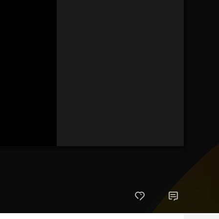
艺术
汽车
数智
5G
产业+
时尚
天气
才艺
网展
央央好物