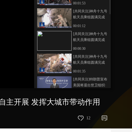
第二次出舱活动 历时
00:01:53
约8.5小时 三名航天员
艺术
汽车
数智
5G
产业+
[共同关注]神舟十九号
密切协同
航天员乘组圆满完成
时尚
天气
才艺
网展
央央好物
第二次出舱活动 主要
00:01:12
任务：问天舱舱外电
[共同关注]神舟十九号
缆防护装置安装
航天员乘组圆满完成
第二次出舱活动 确保
00:00:30
万无一失 出舱前乘组
[共同关注]神舟十九号
进行全流程演练
航天员乘组圆满完成
第二次出舱活动 神十
00:01:35
九乘组在遥远太空送
[共同关注]特朗普宣布
上春节祝福
美国将退出世卫组织·
中国外交部 世卫组织
00:00:51
作用只应加强 不应削
市自主开展 发挥大城市带动作用
[共同关注]中国外交部
弱
对美方宣布将要退出
《巴黎协定》表示关
00:00:51
12
切
[共同关注]春运第八天
今天全国铁路预计发