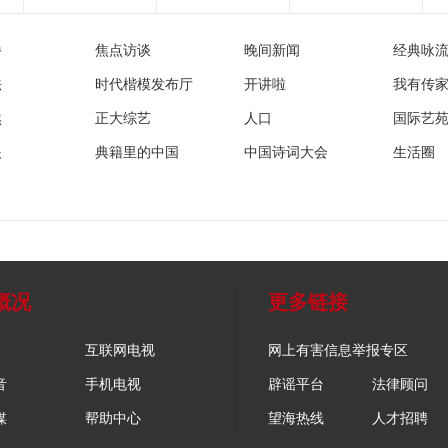
播
焦点访谈
晚间新闻
经典咏
法
时代楷模发布厅
开讲啦
我有传
然
正大综艺
人口
国际艺
眼
典籍里的中国
中国诗词大会
生活圈
概况
更多链接
互联网电视
网上有害信息举报专区
音
手机电视
辟谣平台
法律顾问
媒
帮助中心
望海热线
人才招聘