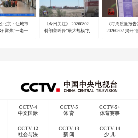
经]北京：让城市
《今日关注》 20260802
《每周质量报告
好 聚焦“一老一
特朗普叫停“最大规模”打
20260802 揭开
设全龄友好社区
击 伊朗称摧毁美军F-35战
真面目
机
CCTV-4
CCTV-5
CCTV-5+
中文国际
体 育
体育赛事
CCTV-12
CCTV-13
CCTV-14
社会与法
新 闻
少 儿