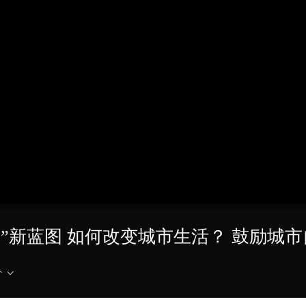
央博
非遗
文化
旅游
科普
健康
乐龄
阅读
云起
超级工厂
智敬中国
全民健康
颜选攻略
海洋
热播榜
总台企业白名单
市”新蓝图 如何改变城市生活？ 鼓励城
介