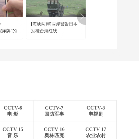
[共同关注]一问到底：
越1000秒大关 意味着
中国“人造太阳”实现亿
什么？
度千秒运行 核聚变发
00:01:30
电还有多远？ 实验温
》
[海峡两岸]两岸警告日本
[新闻1+1]面对美方无
[共同关注]一问到底：
度1亿摄氏度是怎么实
“假洋牌”的
别碰台海红线
压，中方的五项反制！
中国“人造太阳”实现亿
现的？
度千秒运行 核聚变发
00:00:49
电还有多远？ 核聚变
[共同关注]一问到底：
能将如何改变人类生
中国“人造太阳”实现亿
活？
度千秒运行 核聚变发
00:00:52
电还有多远？ 核聚变
[共同关注]加沙地带停
会不会对大气环境造
火协议第一阶段生效
成影响？
以称为加沙和黎巴嫩
00:01:15
新一轮行动计划做准
[共同关注]加沙地带停
备
火协议第一阶段生效·
CCTV-6
CCTV-7
CCTV-8
哈马斯发表声明称 将
00:00:34
电 影
国防军事
电视剧
按计划释放第二批以
[共同关注]关注巴以局
方被扣押人员
势·巴勒斯坦媒体报道
CCTV-15
CCTV-16
CCTV-17
称 以色列定居者和以
音 乐
奥林匹克
农业农村
00:01:02