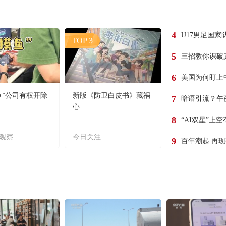
4
U17男足国家
TOP 3
5
三招教你识破
6
美国为何盯上
鱼”公司有权开除
新版《防卫白皮书》藏祸
7
暗语引流？午
心
8
“AI双星”上
观察
今日关注
9
百年潮起 再