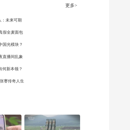
台湾台南市发生6.2级
更多>
地震 余震不断 地震受
00:01:33
伤人数更正为26人
[共同关注]新闻追踪·
队：未来可期
台湾台南市发生6.2级
地震 福建多地震感明
真假全麦面包
00:00:44
显 浙江上海局地也有
[共同关注]一问到底：
震感
中国光模块？
中国“人造太阳”实现亿
度千秒运行 核聚变发
00:05:59
夜直播间乱象
电还有多远？
[共同关注]安徽合肥
空有何新本领？
中国“人造太阳”EAST
实现亿度千秒运行
00:00:19
现张謇传奇人生
[共同关注]一问到底：
中国“人造太阳”实现亿
度千秒运行 核聚变发
00:00:40
电还有多远？ 什么
[共同关注]一问到底：
是“人造太阳”？
中国“人造太阳”实现亿
度千秒运行 核聚变发
00:01:35
电还有多远？ 首次跨