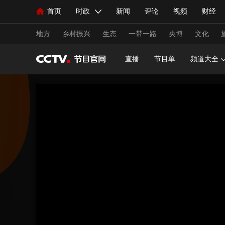
首页
时政
新闻
评论
视频
财经
人民领袖习近平
直播
海外频道
片库
iPanda
栏目大全
联播+
English
中国领导人
节目单
Монгол
听音
央视快评
微视频
习
地方
乡村振兴
生态
一带一路
央博
文化
直播
节目单
频道大全
总台春晚
网络春晚
共产党员网
秧纪录
新闻
国内
国际
评论
经济
军事
人民领袖习近平
联播+
热解读
天天学习
视频
小央视频
小央直播
直播中国
熊猫
现场
前线
比划
快看
蓝海中国
新兵
体育
直播
竞猜
2026年世界杯
2026年
VIP会员
CCTV奥林匹克频道
生活体育大会