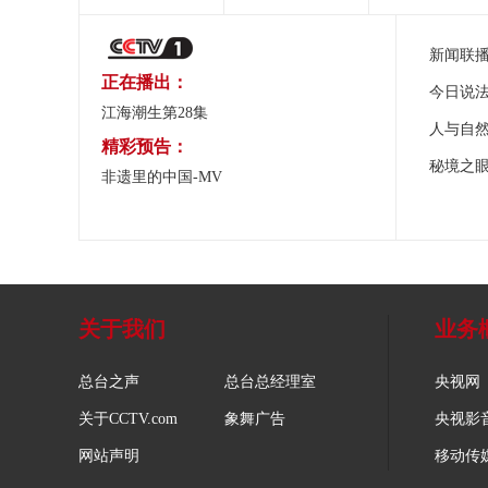
新闻联
正在播出：
今日说
江海潮生第28集
人与自
精彩预告：
秘境之
非遗里的中国-MV
关于我们
业务
总台之声
总台总经理室
央视网
关于CCTV.com
象舞广告
央视影
网站声明
移动传