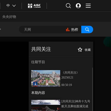
中
央央好物
热榜
共同关注
收藏
[共同关注]关注·观
正在播放
察：“美丽城市”新蓝图 如何改
往期节目
变城市生活？ 鼓励城市自主开
展 发挥大城市带动作用
《共同关注》
20250121
00:50:19
本期内容
合体育
亚冬会
[共同关注]神舟十九号
航天员乘组圆满完成