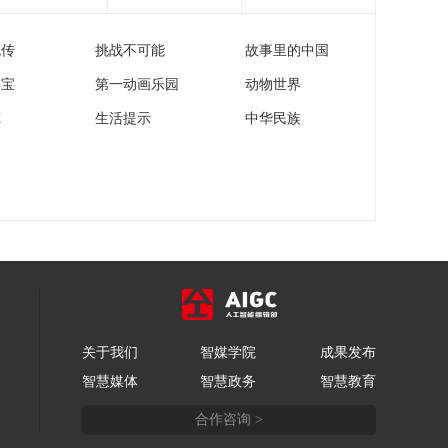
军袭击约旦河西岸多
[共同关注]关注巴以局
地
势·联合国秘书长古特
流传
挑战不可能
故事里的中国
雷斯 吞并约旦河西岸
00:00:26
严重违反国际法
家宝
第一动画乐园
动物世界
[共同关注]关注·观
察：“美丽城市”新蓝图
苑
生活提示
中华民族
如何改变城市生活？
00:08:07
[共同关注]关注·观
察：“美丽城市”新蓝图
如何改变城市生活？
00:00:28
生态环境部发布《美
[共同关注]关注·观
丽城市建设实施方
察：“美丽城市”新蓝图
案》
如何改变城市生活？
00:01:20
鼓励城市自主开展 发
[共同关注]关注·观
挥大城市带动作用
察：“美丽城市”新蓝图
关于我们
智媒学院
成果发布
如何改变城市生活？
00:01:09
智慧媒体
智慧政务
智慧教育
五大主要任务 与城市
[共同关注]关注·观
居民息息相关
合作咨询 >
察：“美丽城市”新蓝图
如何改变城市生活？