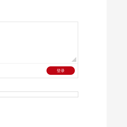
送旅客1315万人次
00:01:05
[共同关注]2025年春运
铁路客流高位运行 今
开售正月初七车票
00:02:48
[共同关注]2025年春运
·北京 “七站两场”进出
京旅客将近5400万人
00:00:53
次
[共同关注]特朗普宣誓
就任美国第47任总统
00:01:26
[共同关注]记者观察
尹锡悦出席总统弹劾
案庭审辩论
00:02:43
[共同关注]尹锡悦出席
总统弹劾案庭审辩论
尹锡悦结束辩论后前
00:00:08
往医院 未返回拘留所
[共同关注]新闻追踪·