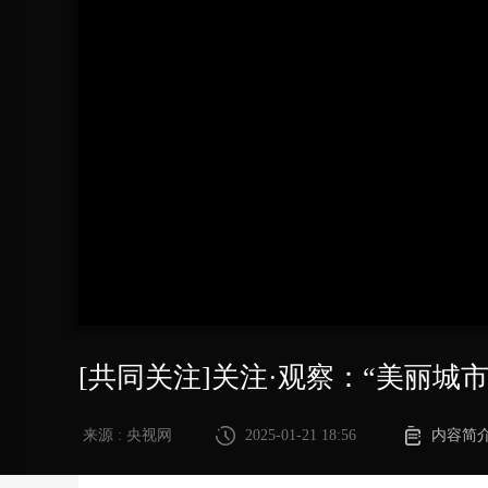
财经
教育
乡村振兴
生态环境
一带一路
大国智造
大国展会
大国保险
云顶对话
CCTV.节目官网
直播
节目单
栏目
片库
[共同关注]关注·观察：“美丽城
来源 : 央视网
2025-01-21 18:56
内容简