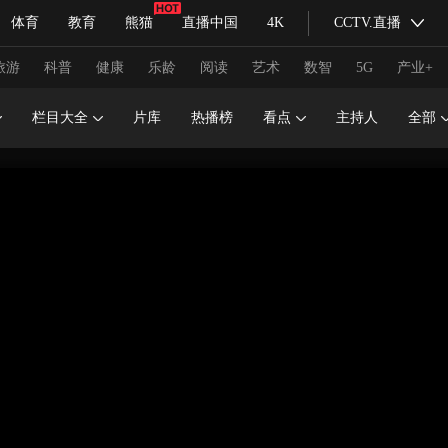
体育
教育
熊猫
直播中国
4K
CCTV.直播
式妙语
主持人
下载央视影音
热解读
天天学习
旅游
科普
健康
乐龄
阅读
艺术
数智
5G
产业+
栏目大全
片库
热播榜
看点
主持人
全部
纪录片网
国家大剧院
大型活动
科技
法治
文娱
人物
公益
图片
习式妙语
央视快评
央视网评
光华锐评
锋面
频道
VR/AR
4K专区
全景新闻
请入列
人生第一次
人生第二次
冬奥会
CBA
NBA
中超
国足
国际足球
网球
综
体育江湖
文化体育
冰雪道路
足球道路