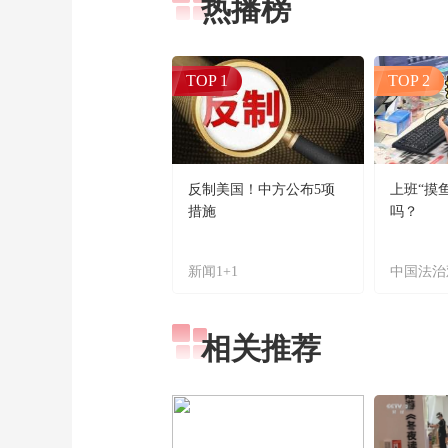
热播榜
TOP 1
TOP 2
反制美国！中方公布5项
上班“摸
措施
吗？
新闻1+1
中国法治
相关推荐