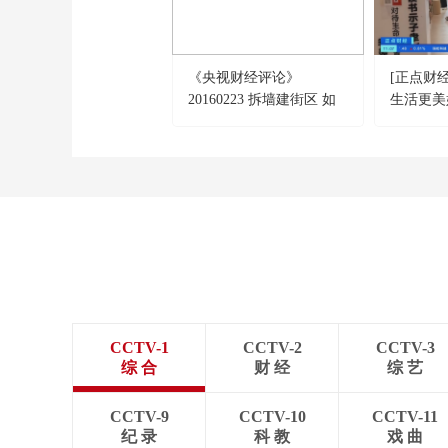
《央视财经评论》
[正点财
20160223 拆墙建街区 如
生活更美
何合理又合情？
小” 建
CCTV-1
CCTV-2
CCTV-3
综 合
财 经
综 艺
CCTV-9
CCTV-10
CCTV-11
纪 录
科 教
戏 曲