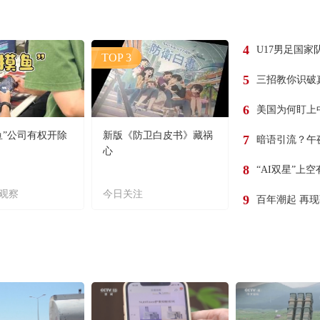
4
U17男足国家
TOP 3
5
三招教你识破
6
美国为何盯上
鱼”公司有权开除
新版《防卫白皮书》藏祸
7
暗语引流？午
心
8
“AI双星”上
观察
今日关注
9
百年潮起 再