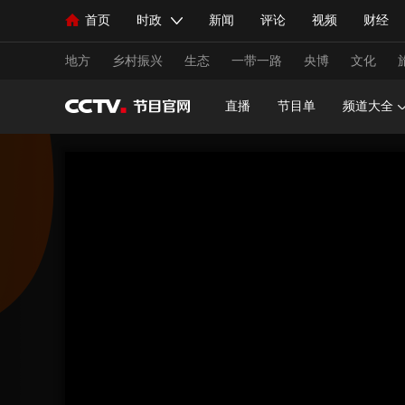
首页
时政
新闻
评论
视频
财经
人民领袖习近平
直播
海外频道
片库
iPanda
栏目大全
联播+
English
中国领导人
节目单
Монгол
听音
央视快评
微视频
习
地方
乡村振兴
生态
一带一路
央博
文化
直播
节目单
频道大全
总台春晚
网络春晚
共产党员网
秧纪录
新闻
国内
国际
评论
经济
军事
人民领袖习近平
联播+
热解读
天天学习
视频
小央视频
小央直播
直播中国
熊猫
现场
前线
比划
快看
蓝海中国
新兵
体育
直播
竞猜
2026年世界杯
2026年
VIP会员
CCTV奥林匹克频道
生活体育大会