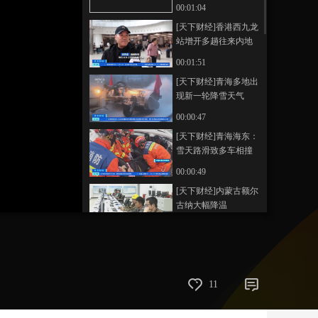
230列
00:01:04
艺术
汽车
数智
5G
产业+
[天下财经]香港西九龙
站增开多趟往来内地
时尚
天气
才艺
网展
央央好物
跨境列车
00:01:51
[天下财经]青海多地出
现新一轮降雪天气
00:00:47
[天下财经]青海海东：
雪天路滑致多车相撞
消防员紧急救援
00:00:49
[天下财经]内蒙古额尔
古纳大幅降温
00:00:46
[天下财经]黑龙江：数
九寒天 哈尔滨冰雪游
再升温
00:02:08
11
[天下财经]周末游上海
成韩国年轻人度假新