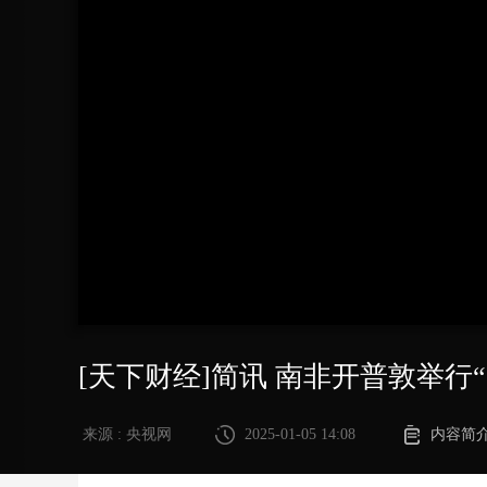
财经
教育
乡村振兴
生态环境
一带一路
大国智造
大国展会
大国保险
云顶对话
CCTV.节目官网
直播
节目单
栏目
片库
[天下财经]简讯 南非开普敦举行
来源 : 央视网
2025-01-05 14:08
内容简