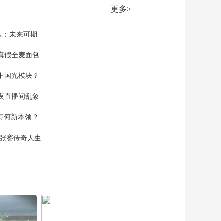
新“机”遇 eVTOL企业
更多>
冲刺适航取证 带动产
00:03:46
业链投资发展
[天下财经]低空经济
队：未来可期
新“机”遇 建场布网齐
发力 多地完善低空基
真假全麦面包
00:02:34
础设施配套
[天下财经]浙江宁波：
中国光模块？
货车司机接到反常订
单 果断报警制止电信
00:01:47
夜直播间乱象
诈骗
[天下财经]江苏南京：
空有何新本领？
动物园想给考拉宝宝
取个名
00:01:30
现张謇传奇人生
[天下财经]突降大雪
英国多个机场一度关
闭
00:00:54
[天下财经]日本东北部
遭遇大雪 多地积雪厚
度超往年同期3倍
00:01:20