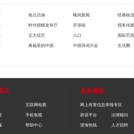
播
焦点访谈
晚间新闻
经典咏
法
时代楷模发布厅
开讲啦
我有传
然
正大综艺
人口
国际艺
眼
典籍里的中国
中国诗词大会
生活圈
概况
更多链接
互联网电视
网上有害信息举报专区
音
手机电视
辟谣平台
法律顾问
媒
帮助中心
望海热线
人才招聘