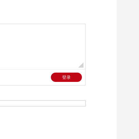
时尚
00:02:11
[天下财经]节前看市场
福建连江：“岱衢族”大
黄鱼获丰收
00:01:00
[天下财经]节前看市场
江西南昌：龙灯产销
两旺
00:01:44
[天下财经]节前看市场
甘肃庆阳：蛇年香包
热销 订单增加40%
00:00:58
[天下财经]节前看市场
《乙巳年》特种邮票
今首发
00:01:39
[天下财经]低空经济
新“机”遇 广东深圳：
低空载人需求增长
00:03:05
打“飞的”出行更快捷
[天下财经]低空经济