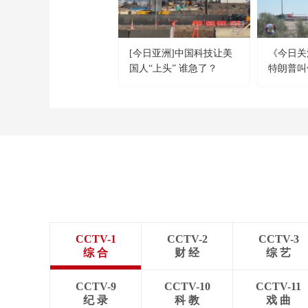
[今日亚洲]中国科技让美
《今日关注》
国人“上头” 谁急了？
特朗普叫
击 伊朗称
机
CCTV-1
CCTV-2
CCTV-3
综 合
财 经
综 艺
CCTV-9
CCTV-10
CCTV-11
纪 录
科 教
戏 曲