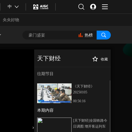
中
央央好物
热榜
天下财经
收藏
[天下财经]简讯 南
正在播放
非开普敦举行“吟游诗人嘉年华”
往期节目
《天下财经》
20250105
00:56:16
本期内容
合体育
亚冬会
[天下财经]全国铁路今
日调图 增开客运列车