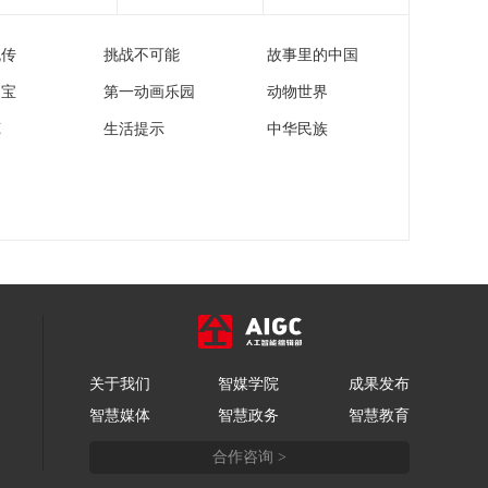
议
[天下财经]Siri被指
控“偷听”用户对话 苹
流传
挑战不可能
故事里的中国
果公司同意支付9500
00:01:10
万美元和解
家宝
第一动画乐园
动物世界
[天下财经]俄罗斯输欧
天然气“断供”风波 俄
苑
生活提示
中华民族
乌输气协议到期供气
00:01:10
中断 欧洲能源价格上
[天下财经]关注中东局
涨
势 叙利亚：大马士革
国际机场将于7日恢复
00:01:00
国际航班
[天下财经]关注中东局
势 加沙地带多地遭以
军袭击 造成数十人死
00:01:47
亡
[天下财经]伯克希尔-
哈撒韦多次买入一互
关于我们
智媒学院
成果发布
联网基础设施服务公
00:01:12
智慧媒体
智慧政务
智慧教育
司股票
[天下财经]微软：2025
合作咨询 >
财年将投资800亿美元
建设人工智能数据中