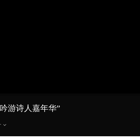
央博
非遗
文化
旅游
科普
健康
乐龄
阅读
云起
超级工厂
智敬中国
全民健康
颜选攻略
海洋
热播榜
总台企业白名单
“吟游诗人嘉年华”
介