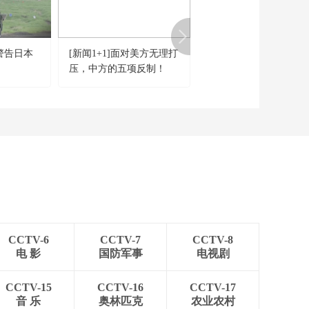
[天下财经]恶劣天气来
袭 美国14个州发布冬
季警报
00:00:37
警告日本
[新闻1+1]面对美方无理打
[共同关注]美伊打打停
[天下财经]赶在特朗普
压，中方的五项反制！
“取消打击”换“达成协
上任前 新一批“移民大
篷车”队伍向美国进发
议”？特朗普：同意取
00:01:17
伊打击 以色列也一样
[天下财经]关注韩国局
势 韩国公调处再次要
求代总统下令执行逮
00:02:18
捕令
[天下财经]关注韩国局
势 尹锡悦被弹劾以来
美国务卿将首次访韩
00:03:00
[天下财经]组阁谈判失
败 奥地利总理宣布将
CCTV-6
CCTV-7
CCTV-8
辞职
00:01:48
电 影
国防军事
电视剧
[天下财经]德国议会选
举在即 马斯克发文支
CCTV-15
CCTV-16
CCTV-17
持德极右翼政党引争
音 乐
奥林匹克
农业农村
00:01:53