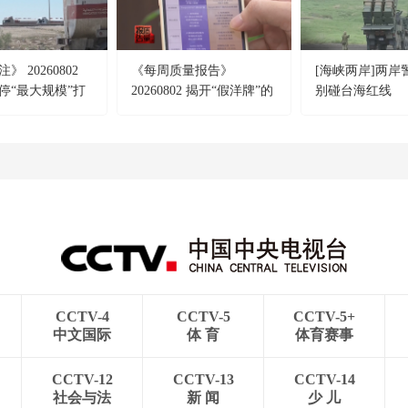
 20260802
《每周质量报告》
[海峡两岸]两岸
停“最大规模”打
20260802 揭开“假洋牌”的
别碰台海红线
摧毁美军F-35战
真面目
CCTV-4
CCTV-5
CCTV-5+
中文国际
体 育
体育赛事
CCTV-12
CCTV-13
CCTV-14
社会与法
新 闻
少 儿