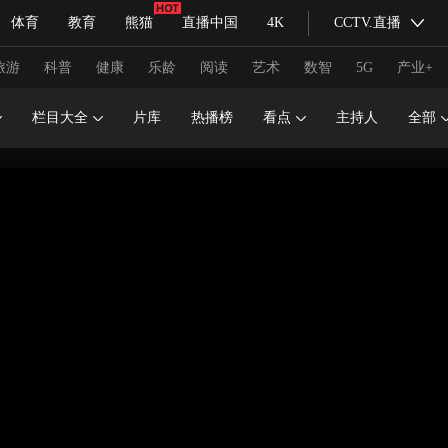
体育
教育
熊猫
直播中国
4K
CCTV.直播
式妙语
主持人
下载央视影音
热解读
天天学习
旅游
科普
健康
乐龄
阅读
艺术
数智
5G
产业+
栏目大全
片库
热播榜
看点
主持人
全部
纪录片网
国家大剧院
大型活动
科技
法治
文娱
人物
公益
图片
习式妙语
央视快评
央视网评
光华锐评
锋面
频道
VR/AR
4K专区
全景新闻
请入列
人生第一次
人生第二次
冬奥会
CBA
NBA
中超
国足
国际足球
网球
综
体育江湖
文化体育
冰雪道路
足球道路