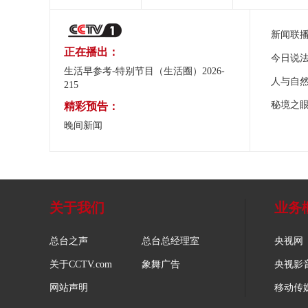
新闻联
正在播出：
今日说
生活早参考-特别节目（生活圈）2026-
人与自
215
秘境之
精彩预告：
晚间新闻
关于我们
业务
总台之声
总台总经理室
央视网
关于CCTV.com
象舞广告
央视影
网站声明
移动传