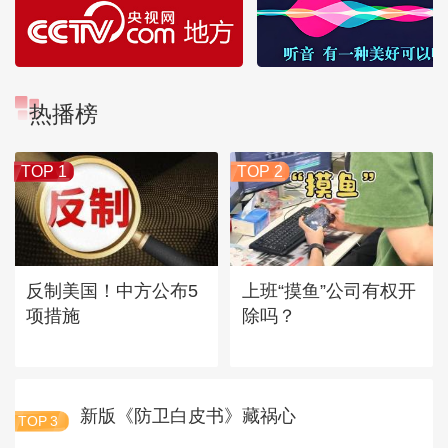
热播榜
TOP 1
TOP 2
反制美国！中方公布5
上班“摸鱼”公司有权开
项措施
除吗？
新版《防卫白皮书》藏祸心
TOP
3