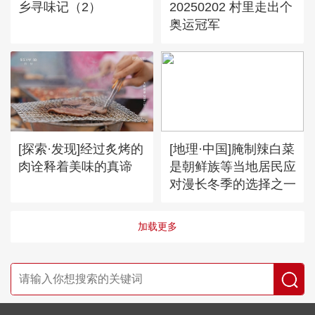
乡寻味记（2）
20250202 村里走出个
奥运冠军
[探索·发现]经过炙烤的
[地理·中国]腌制辣白菜
肉诠释着美味的真谛
是朝鲜族等当地居民应
对漫长冬季的选择之一
加载更多