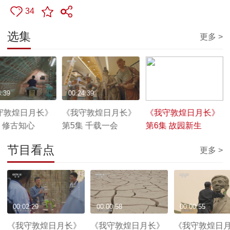
34
选集
更多 >
4:39
00:24:39
00:24:39
守敦煌日月长》
《我守敦煌日月长》
《我守敦煌日月长》
 修古知心
第5集 千载一会
第6集 故园新生
节目看点
更多 >
00:02:29
00:00:58
00:00:55
《我守敦煌日月长》
《我守敦煌日月长》
《我守敦煌日