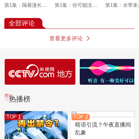
第1集：隔着漫长的
第1集：你可能没听
第1集：水带来
时间 人们在同一块土
过澄板土 但你一定知
带来沙 而人创
地上取材
道它的另一个名字
全部评论
——敦煌土
查看更多评论
热播榜
TOP 1
TOP 2
暗语引流？午夜直播间
乱象