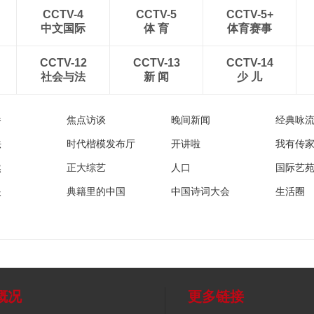
CCTV-4
CCTV-5
CCTV-5+
中文国际
体 育
体育赛事
CCTV-12
CCTV-13
CCTV-14
社会与法
新 闻
少 儿
播
焦点访谈
晚间新闻
经典咏
法
时代楷模发布厅
开讲啦
我有传
然
正大综艺
人口
国际艺
眼
典籍里的中国
中国诗词大会
生活圈
概况
更多链接