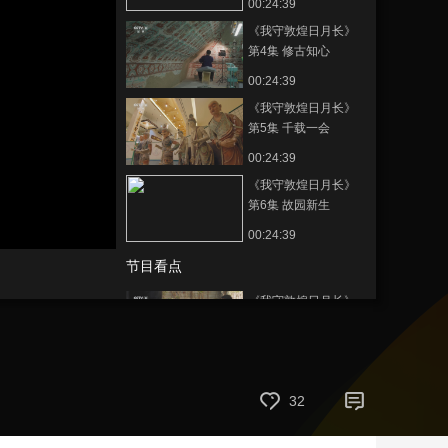
00:24:39
艺术
汽车
数智
5G
产业+
《我守敦煌日月长》
第4集 修古知心
时尚
天气
才艺
网展
央央好物
00:24:39
《我守敦煌日月长》
第5集 千载一会
00:24:39
《我守敦煌日月长》
第6集 故园新生
静
00:24:39
音
(m)
节目看点
《我守敦煌日月长》
第1集：隔着漫长的时
间 人们在同一块土地
00:02:29
上取材
《我守敦煌日月长》
第1集：你可能没听过
32
澄板土 但你一定知道
00:00:58
它的另一个名字——