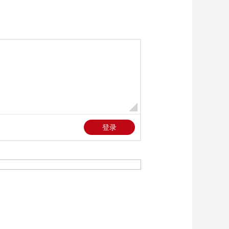
《我守敦煌日月长》
敦煌土
第1集：水带来土 风带
来沙 而人创造艺术
00:00:55
《我守敦煌日月长》
第1集：塔与窟一起 共
同构筑了莫高窟的空
00:01:53
间神圣性
《我守敦煌日月长》
第2集：美术所的临摹
师们希望能用画笔重
00:01:44
现盛唐风貌
《我守敦煌日月长》
第2集：每当遇到难题
或者争执不下时 临摹
00:01:51
师们便会回到第172窟
《我守敦煌日月长》
寻找答案
第2集：只有落笔临摹
才能体会到千年前古
00:02:29
人的心境
《我守敦煌日月长》
第2集：倒推出原始色
彩需要临摹者巨大的
00:01:09