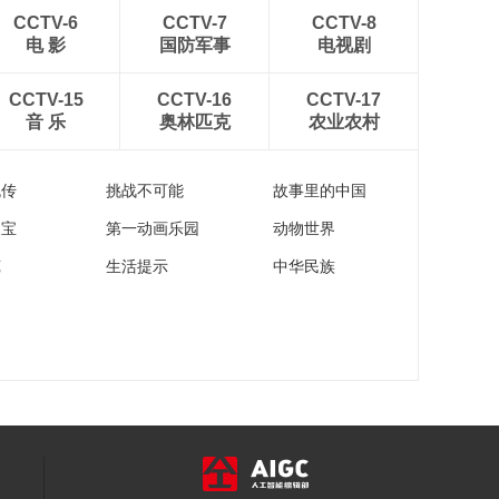
能够更丰富便捷地展
CCTV-6
CCTV-7
CCTV-8
00:02:27
示敦煌石窟精华
电 影
国防军事
电视剧
《我守敦煌日月长》
第6集：敦煌研究院职
CCTV-15
CCTV-16
CCTV-17
工子女如何过新年？
00:02:23
音 乐
奥林匹克
农业农村
《我守敦煌日月长》
第6集：在敦煌研究院
文化弘扬部工作有哪
流传
挑战不可能
故事里的中国
00:02:16
些要求？
《我守敦煌日月长》
家宝
第一动画乐园
动物世界
第6集：常书鸿等人在
苑
生活提示
中华民族
敦煌的珍贵影像
00:01:30
《我守敦煌日月长》
第6集：常沙娜重回敦
煌忆往昔
00:02:48
热播榜
反制美国！中方公布5
项措施
新闻1+1