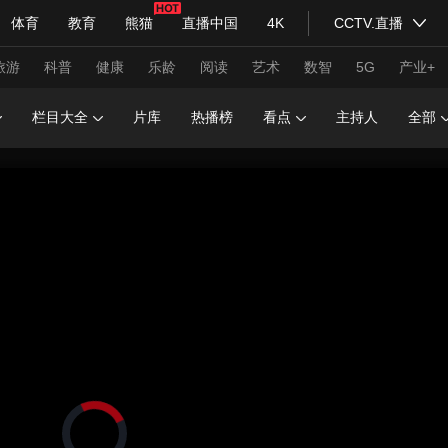
体育
教育
熊猫
直播中国
4K
CCTV.直播
式妙语
主持人
下载央视影音
热解读
天天学习
旅游
科普
健康
乐龄
阅读
艺术
数智
5G
产业+
栏目大全
片库
热播榜
看点
主持人
全部
纪录片网
国家大剧院
大型活动
科技
法治
文娱
人物
公益
图片
习式妙语
央视快评
央视网评
光华锐评
锋面
频道
VR/AR
4K专区
全景新闻
请入列
人生第一次
人生第二次
年冬奥会
CBA
NBA
中超
国足
国际足球
网球
综
体育江湖
文化体育
冰雪道路
足球道路
正