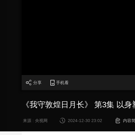
财经
教育
乡村振兴
生态环境
一带一路
大国智造
大国展会
大国保险
云顶对话
CCTV.节目官网
直播
节目单
栏目
片库
加
载
/
完
成
:
0%
分享
手机看
《我守敦煌日月长》 第3集 以身
来源 : 央视网
2024-12-30 23:02
内容