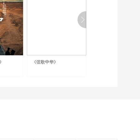
00:02:10
《我守敦煌日月长》
第4集：修复师们用时
间与经验为石窟续写
00:01:50
历史
《我守敦煌日月长》
第4集：敦煌壁画“生
病”了也要“打针”
00:02:11
《我守敦煌日月长》
》
《弦歌中华》
《中国绣娘》
第5集：从1979年到
如今 莫高窟接待游客
00:02:07
数量翻了100多倍
《我守敦煌日月长》
第5集：游客分为多个
批次 意味着讲解员的
00:03:03
工作量也会大大增加
《我守敦煌日月长》
第5集：复制窟易于运
输 可重复使用 莫高窟
00:02:01
就这样实现了瞬间位
《我守敦煌日月长》
移
第5集：数字化复制品