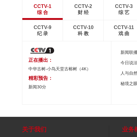
CCTV-1
CCTV-2
CCTV-3
综 合
财 经
综 艺
CCTV-9
CCTV-10
CCTV-11
纪 录
科 教
戏 曲
新闻联
正在播出：
今日说
中华古树-小鸟天堂古榕树（4K）
人与自
精彩预告：
秘境之
新闻30分
关于我们
业务