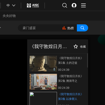
中
央央好物
热榜
《我守敦煌日月
正在播放
长》 第3集 以身塑人
《我守敦煌日月长》
收藏
《我守敦煌日月长》
第1集 土的迁徙
00:24:39
《我守敦煌日月长》
第2集 溯洄寻之
00:24:39
合体育
亚冬会
《我守敦煌日月长》
第3集 以身塑人