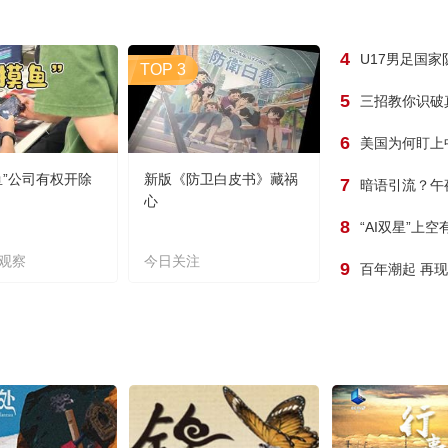
4
U17男足国
TOP 3
5
三招教你识破
6
美国为何盯上
鱼”公司有权开除
新版《防卫白皮书》藏祸
7
暗语引流？午
心
8
“AI双星”上
观察
今日关注
9
百年潮起 再