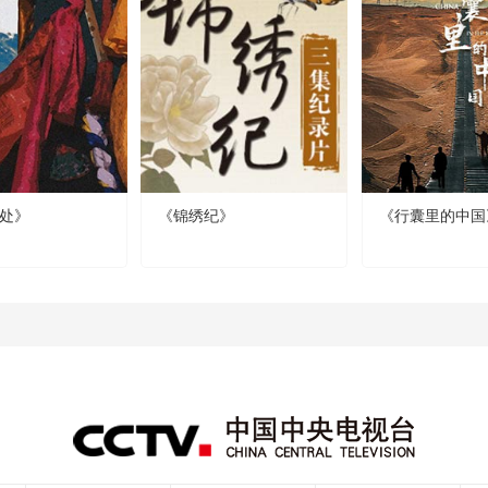
处》
《锦绣纪》
《行囊里的中国