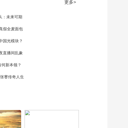
耐心
更多>
《我守敦煌日月长》
第3集：付祥波和同事
家队：未来可期
需要对所有彩塑进行
00:02:13
全面复原
《我守敦煌日月长》
真假全麦面包
第3集：何鄂检验雕塑
工作室五年的成果
中国光模块？
00:02:07
《我守敦煌日月长》
夜直播间乱象
第3集：一系列工序之
后 塑像以全新的质地
00:02:06
空有何新本领？
重生
《我守敦煌日月长》
现张謇传奇人生
第3集：郑荣国刚来研
究院 就要开始“跨
00:01:51
界”绘画
《我守敦煌日月长》
第4集：人工唾液也能
成为保护麦积山石窟
00:01:37
的工具
《我守敦煌日月长》
第4集：麦积山的清理
工程已初见成效