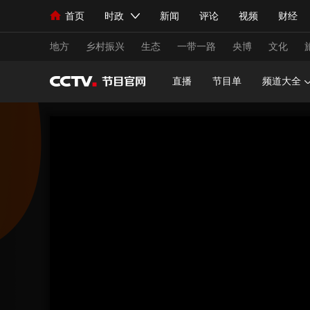
首页
时政
新闻
评论
视频
财经
人民领袖习近平
直播
海外频道
片库
iPanda
栏目大全
联播+
English
中国领导人
节目单
Монгол
听音
央视快评
微视频
习
地方
乡村振兴
生态
一带一路
央博
文化
直播
节目单
频道大全
总台春晚
网络春晚
共产党员网
秧纪录
新闻
国内
国际
评论
经济
军事
人民领袖习近平
联播+
热解读
天天学习
视频
小央视频
小央直播
直播中国
熊猫
现场
前线
比划
快看
蓝海中国
新兵
体育
直播
竞猜
2026年世界杯
2026
VIP会员
CCTV奥林匹克频道
生活体育大会