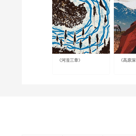
《河湟三章》
《高原深