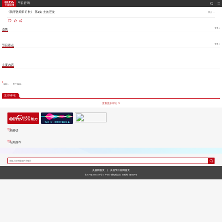
节目官网
《我守敦煌日月长》 第1集 土的迁徙
简介
更多 >
选集
更多 >
节目看点
主要内容
编辑：
责任编辑：
全部评论
查看更多评论
热播榜
相关推荐
央视网首页
|
央视节目官网首页
京ICP备10003349号-1
中央广播电视总台
央视网
版权所有