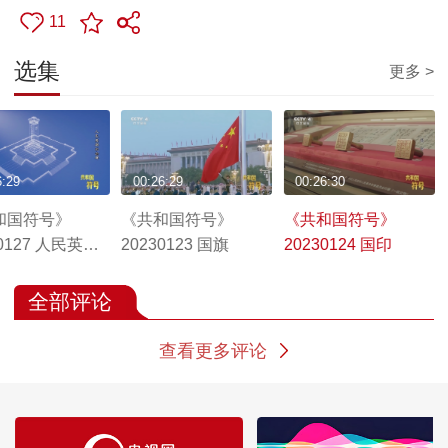
11
选集
更多 >
6:29
00:26:29
00:26:30
和国符号》
《共和国符号》
《共和国符号》
30127 人民英雄
20230123 国旗
20230124 国印
碑
全部评论
查看更多评论