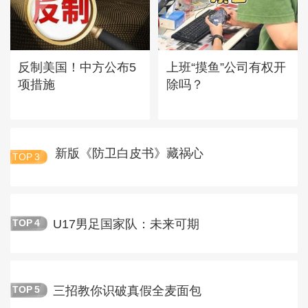
反制美国！中方公布5
上班“摸鱼”公司有权开
项措施
除吗？
新版《防卫白皮书》藏祸心
TOP
3
U17男足国家队：未来可期
TOP
4
三招教你识破真假全麦面包
TOP
5