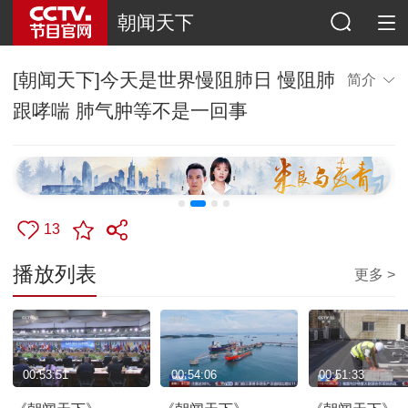
朝闻天下
[朝闻天下]今天是世界慢阻肺日 慢阻肺
简介
跟哮喘 肺气肿等不是一回事
13
播放列表
更多 >
00:53:51
00:54:06
00:51:33