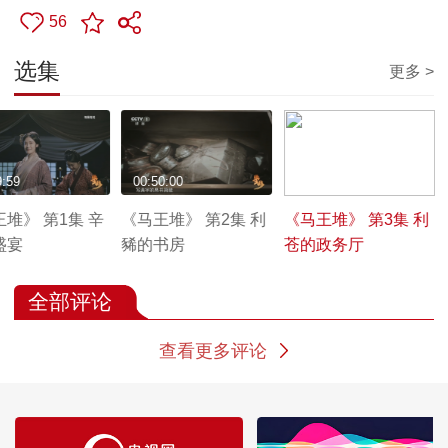
56
选集
更多 >
9:59
00:50:00
00:50:00
堆》 第1集 辛
《马王堆》 第2集 利
《马王堆》 第3集 利
盛宴
豨的书房
苍的政务厅
全部评论
查看更多评论