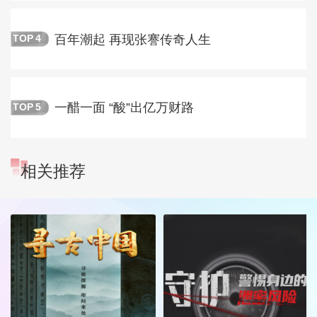
百年潮起 再现张謇传奇人生
TOP
4
一醋一面 “酸”出亿万财路
TOP
5
相关推荐