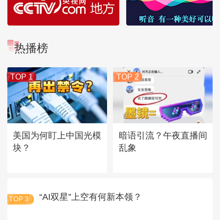
热播榜
TOP 1
TOP 2
美国为何盯上中国光模
暗语引流？午夜直播间
块？
乱象
“AI双星”上空有何新本领？
TOP
3