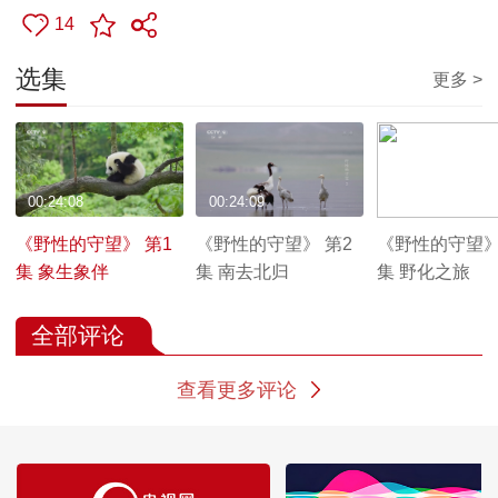
14
选集
更多 >
00:24:08
00:24:09
00:24:09
《野性的守望》 第1
《野性的守望》 第2
《野性的守望》
集 象生象伴
集 南去北归
集 野化之旅
全部评论
查看更多评论