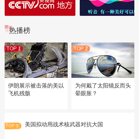
热播榜
TOP 1
TOP 2
伊朗展示被击落的美以
为何戴了太阳镜反而头
飞机残骸
晕眼胀？
美国拟动用战术核武器对抗大国
TOP
3