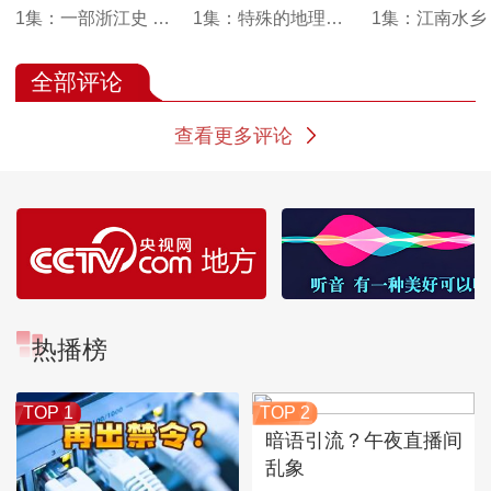
1集：一部浙江史 半
1集：特殊的地理位
1集：江南水乡
部越国史
置使敦煌成为中土最
工匠凿石为佛
早沐浴佛光的地方
全部评论
查看更多评论
热播榜
TOP 1
TOP 2
暗语引流？午夜直播间
乱象