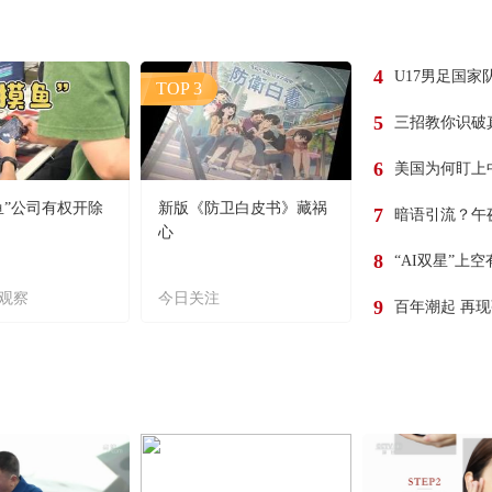
4
U17男足国家
TOP 3
5
三招教你识破
6
美国为何盯上
鱼”公司有权开除
新版《防卫白皮书》藏祸
7
暗语引流？午
心
8
“AI双星”上
观察
今日关注
9
百年潮起 再