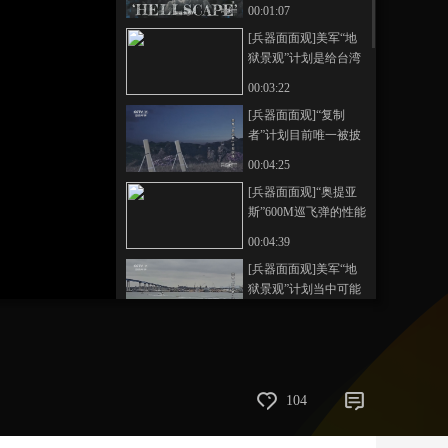
实施方式
00:01:07
艺术
汽车
数智
5G
产业+
[兵器面面观]美军“地
狱景观”计划是给台湾
时尚
天气
才艺
网展
央央好物
当局的一粒糖丸
00:03:22
[兵器面面观]“复制
者”计划目前唯一被披
露的无人装备：“弹簧
00:04:25
刀”600巡飞弹
[兵器面面观]“奥提亚
斯”600M巡飞弹的性能
如何？
00:04:39
[兵器面面观]美军“地
狱景观”计划当中可能
出现的各类水面和水
00:04:17
下无人装备
104