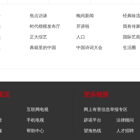
播
焦点访谈
晚间新闻
经典咏
法
时代楷模发布厅
开讲啦
我有传
然
正大综艺
人口
国际艺
眼
典籍里的中国
中国诗词大会
生活圈
概况
更多链接
互联网电视
网上有害信息举报专区
音
手机电视
辟谣平台
法律顾问
媒
帮助中心
望海热线
人才招聘