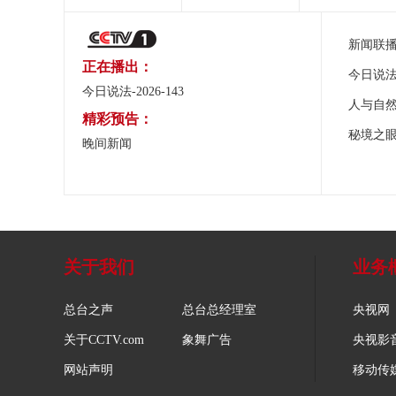
新闻联
正在播出：
今日说
今日说法-2026-143
人与自
精彩预告：
秘境之
晚间新闻
关于我们
业务
总台之声
总台总经理室
央视网
关于CCTV.com
象舞广告
央视影
网站声明
移动传