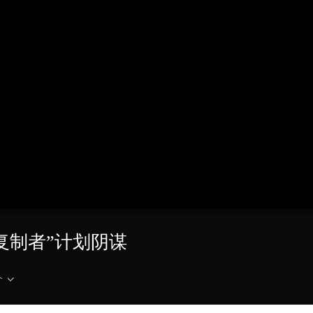
央博
非遗
文化
旅游
科普
健康
乐龄
阅读
云起
超级工厂
智敬中国
全民健康
颜选攻略
海洋
热播榜
总台企业白名单
军“复制者”计划阴谋
介