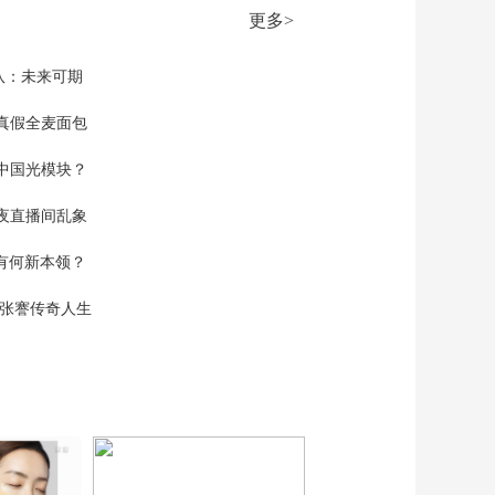
更多>
队：未来可期
真假全麦面包
中国光模块？
夜直播间乱象
空有何新本领？
现张謇传奇人生