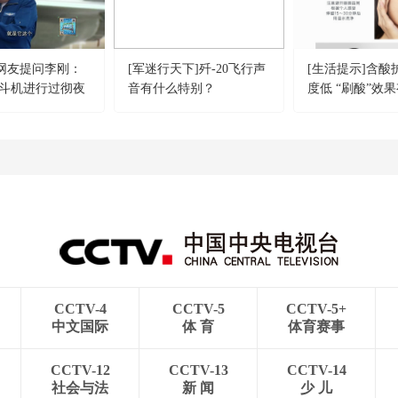
]网友提问李刚：
[军迷行天下]歼-20飞行声
[生活提示]含酸
斗机进行过彻夜
音有什么特别？
度低 “刷酸”效
CCTV-4
CCTV-5
CCTV-5+
中文国际
体 育
体育赛事
CCTV-12
CCTV-13
CCTV-14
社会与法
新 闻
少 儿