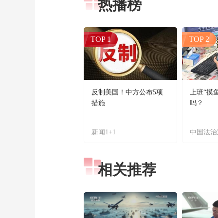
热播榜
TOP 1
TOP 2
反制美国！中方公布5项
上班“摸
措施
吗？
新闻1+1
中国法治
相关推荐