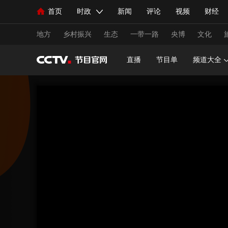
首页
时政
新闻
评论
视频
财经
人民领袖习近平
直播
海外频道
片库
iPanda
栏目大全
联播+
English
中国领导人
节目单
Монгол
听音
央视快评
微视频
习
地方
乡村振兴
生态
一带一路
央博
文化
直播
节目单
频道大全
总台春晚
网络春晚
共产党员网
秧纪录
新闻
国内
国际
评论
经济
军事
人民领袖习近平
联播+
热解读
天天学习
视频
小央视频
小央直播
直播中国
熊猫
现场
前线
比划
快看
蓝海中国
新兵
体育
直播
竞猜
2026年世界杯
2026年
VIP会员
CCTV奥林匹克频道
生活体育大会