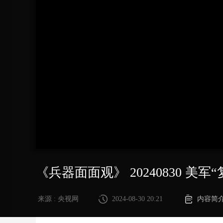
财经
教育
乡村振兴
生态环境
一带一路
大国智造
大国展会
大国保险
云顶对话
CCTV.节目官网
直播
节目单
栏目
片库
《兵器面面观》 20240830 美
来源 : 央视网
2024-08-30 20:21
内容简