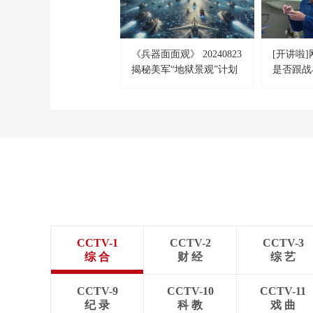
《兵器面面观》 20240823
[开讲啦
揭秘美军“地狱景观”计划
是否跟战
长谈？
CCTV-1
CCTV-2
CCTV-3
综 合
财 经
综 艺
CCTV-9
CCTV-10
CCTV-11
纪 录
科 教
戏 曲