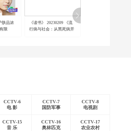
护肤品浓
《读书》 20230209 《流
[CBA]CBA全明星替补
果有限
行病与社会：从黑死病开
容公布
始的瘟疫史》/《孟德尔
传：被忽视的巨人》 央视
读书精选20
CCTV-6
CCTV-7
CCTV-8
电 影
国防军事
电视剧
CCTV-15
CCTV-16
CCTV-17
音 乐
奥林匹克
农业农村