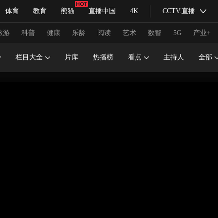
体育
教育
熊猫
直播中国
4K
CCTV.直播
式妙语
主持人
下载央视影音
热解读
天天学习
旅游
科普
健康
乐龄
阅读
艺术
数智
5G
产业+
栏目大全
片库
热播榜
看点
主持人
全部
纪录片网
国家大剧院
大型活动
科技
法治
文娱
人物
公益
图片
习式妙语
央视快评
央视网评
光华锐评
锋面
频道
VR/AR
4K专区
全景新闻
请入列
人生第一次
人生第二次
冬奥会
CBA
NBA
中超
国足
国际足球
网球
综
体育江湖
文化体育
冰雪道路
足球道路