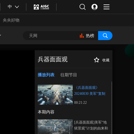
中
央央好物
热榜
兵器面面观
收藏
《兵器面面观》
正在播放
20240830 美军“复制者”计划阴
播放列表
往期节目
谋
《兵器面面观》
20240830 美军“复制
者”计划阴谋
00:21:22
本期内容
合体育
亚冬会
[兵器面面观]美军“地
狱景观”计划的由来和