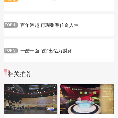
百年潮起 再现张謇传奇人生
TOP
4
一醋一面 “酸”出亿万财路
TOP
5
相关推荐