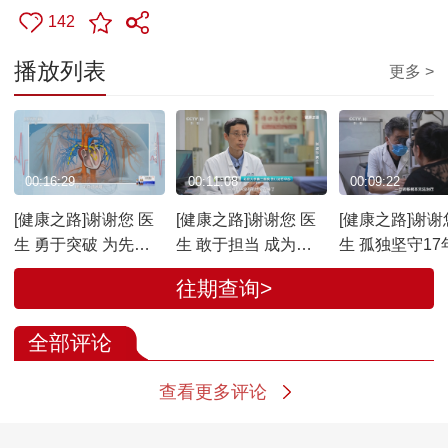
142
播放列表
更多 >
00:16:29
00:11:08
00:09:22
[健康之路]谢谢您 医
[健康之路]谢谢您 医
[健康之路]谢谢
生 勇于突破 为先心
生 敢于担当 成为伤
生 孤独坚守17
病患儿重燃希望
口愈合的良药
亮罕见病患者
往期查询>
之光
全部评论
查看更多评论