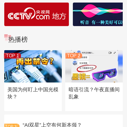
热播榜
TOP 1
TOP 2
美国为何盯上中国光模
暗语引流？午夜直播间
块？
乱象
“AI双星”上空有何新本领？
TOP
3