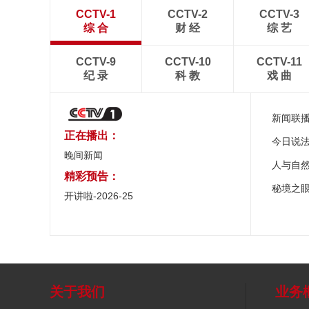
CCTV-1
CCTV-2
CCTV-3
综 合
财 经
综 艺
CCTV-9
CCTV-10
CCTV-11
纪 录
科 教
戏 曲
新闻联
正在播出：
今日说
晚间新闻
人与自
精彩预告：
秘境之
开讲啦-2026-25
关于我们
业务