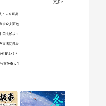
更多>
家队：未来可期
真假全麦面包
中国光模块？
夜直播间乱象
空有何新本领？
现张謇传奇人生