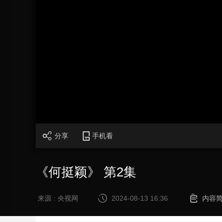
财经
教育
乡村振兴
生态环境
一带一路
大国智造
大国展会
大国保险
云顶对话
CCTV.节目官网
直播
节目单
栏目
片库
加
载
/
完
成
:
0%
分享
手机看
《何挺颖》 第2集
来源 : 央视网
2024-08-13 16:36
内容