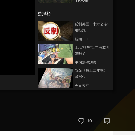
00:25:00
艺术
汽车
数智
5G
产业+
热播榜
时尚
天气
才艺
网展
央央好物
反制美国！中方公布5
项措施
新闻1+1
上班“摸鱼”公司有权开
除吗？
中国法治观察
静
新版《防卫白皮书》
音
藏祸心
(m)
今日关注
U17男足国家队：未
来可期
足球之夜
三招教你识破真假全
10
麦面包
健康之路