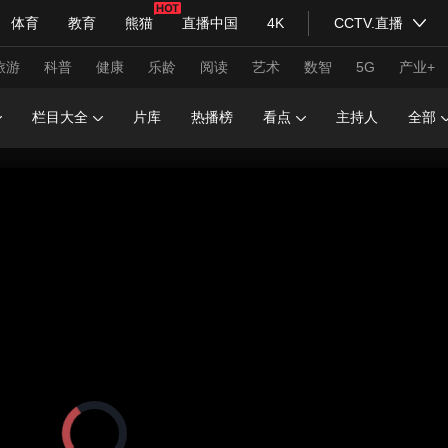
体育
教育
熊猫
直播中国
4K
CCTV.直播
式妙语
主持人
下载央视影音
热解读
天天学习
旅游
科普
健康
乐龄
阅读
艺术
数智
5G
产业+
栏目大全
片库
热播榜
看点
主持人
全部
纪录片网
国家大剧院
大型活动
科技
法治
文娱
人物
公益
图片
习式妙语
央视快评
央视网评
光华锐评
锋面
频道
VR/AR
4K专区
全景新闻
请入列
人生第一次
人生第二次
年冬奥会
CBA
NBA
中超
国足
国际足球
网球
综
体育江湖
文化体育
冰雪道路
足球道路
正