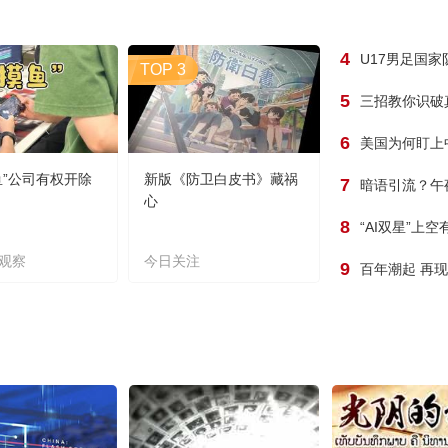
4
U17男足国
TOP 3
5
三招教你识破
6
美国为何盯上
鱼”公司有权开除
新版《防卫白皮书》藏祸
7
暗语引流？午
心
8
“AI双星”上
观察
今日关注
9
百年潮起 再