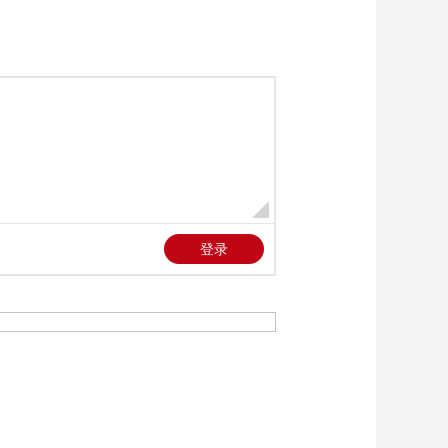
美国为何盯上中国光
模块？
今日亚洲
暗语引流？午夜直播
间乱象
法治在线
“AI双星”上空有何新本
领？
共同关注
百年潮起 再现张謇传
奇人生
文化十分
一醋一面 “酸”出亿万
财路
生财有道