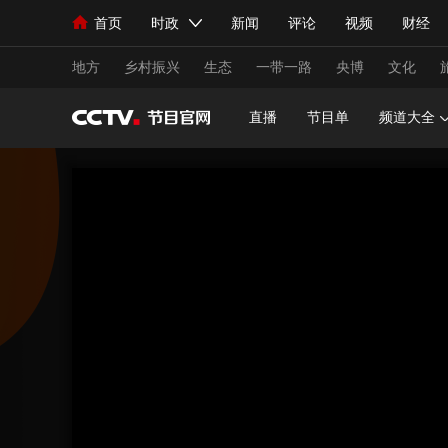
首页
时政
新闻
评论
视频
财经
人民领袖习近平
直播
海外频道
片库
iPanda
栏目大全
联播+
English
中国领导人
节目单
Монгол
听音
央视快评
微视频
习
地方
乡村振兴
生态
一带一路
央博
文化
直播
节目单
频道大全
总台春晚
网络春晚
共产党员网
秧纪录
新闻
国内
国际
评论
经济
军事
人民领袖习近平
联播+
热解读
天天学习
视频
小央视频
小央直播
直播中国
熊猫
现场
前线
比划
快看
蓝海中国
新兵
体育
直播
竞猜
2026年世界杯
2026
VIP会员
CCTV奥林匹克频道
生活体育大会