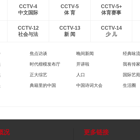
CCTV-4
CCTV-5
CCTV-5+
中文国际
体 育
体育赛事
CCTV-12
CCTV-13
CCTV-14
社会与法
新 闻
少 儿
播
焦点访谈
晚间新闻
经典咏
法
时代楷模发布厅
开讲啦
我有传
然
正大综艺
人口
国际艺
眼
典籍里的中国
中国诗词大会
生活圈
概况
更多链接