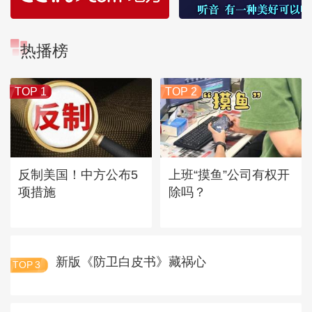
热播榜
TOP 1
TOP 2
反制美国！中方公布5
上班“摸鱼”公司有权开
项措施
除吗？
新版《防卫白皮书》藏祸心
TOP
3