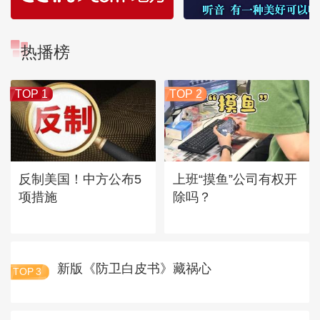
热播榜
TOP 1
TOP 2
反制美国！中方公布5
上班“摸鱼”公司有权开
项措施
除吗？
新版《防卫白皮书》藏祸心
TOP
3