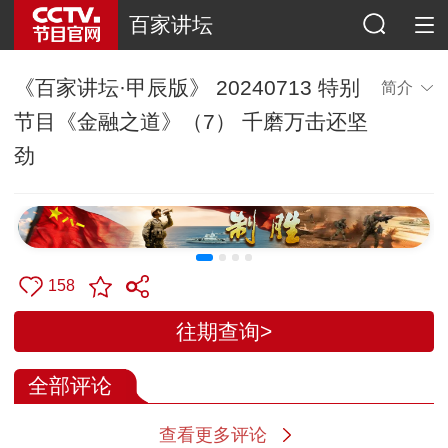
百家讲坛
《百家讲坛·甲辰版》 20240713 特别
简介
节目《金融之道》（7） 千磨万击还坚
劲
158
往期查询>
全部评论
查看更多评论