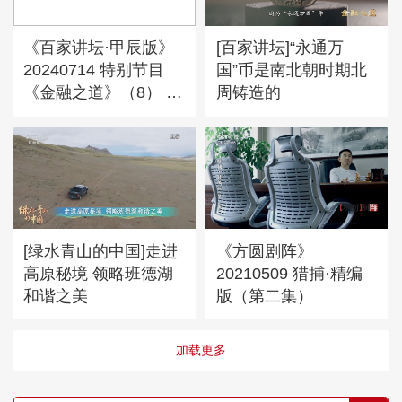
《百家讲坛·甲辰版》
[百家讲坛]“永通万
20240714 特别节目
国”币是南北朝时期北
《金融之道》（8） 惊
周铸造的
涛百折终归海
[绿水青山的中国]走进
《方圆剧阵》
高原秘境 领略班德湖
20210509 猎捕·精编
和谐之美
版（第二集）
加载更多