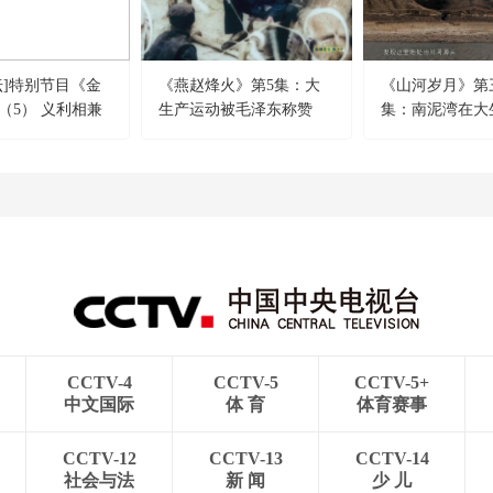
坛]特别节目《金
《燕赵烽火》第5集：大
《山河岁月》第
（5） 义利相兼
生产运动被毛泽东称赞
集：南泥湾在大
我国应对亚洲金融
为“中国历史上前所未有的
后宛如江南
略
一个奇迹”
CCTV-4
CCTV-5
CCTV-5+
中文国际
体 育
体育赛事
CCTV-12
CCTV-13
CCTV-14
社会与法
新 闻
少 儿