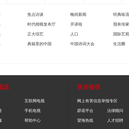
播
焦点访谈
晚间新闻
经典咏
法
时代楷模发布厅
开讲啦
我有传
然
正大综艺
人口
国际艺
眼
典籍里的中国
中国诗词大会
生活圈
概况
更多链接
互联网电视
网上有害信息举报专区
音
手机电视
辟谣平台
法律顾问
媒
帮助中心
望海热线
人才招聘