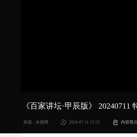
财经
教育
乡村振兴
生态环境
一带一路
大国智造
大国展会
大国保险
云顶对话
CCTV.节目官网
直播
节目单
栏目
片库
《百家讲坛·甲辰版》 202407
来源 : 央视网
2024-07-11 13:23
内容简