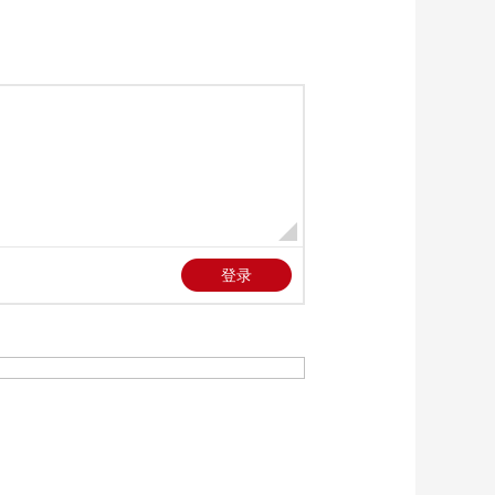
利相兼恒久远 绿色金
00:07:19
融助推中国经济社会
[百家讲坛]绿色金融助
发展
推中国经济社会发展
00:03:35