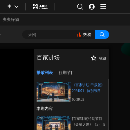
中
央央好物
热榜
百家讲坛
收藏
《百家讲坛·甲辰
正在播放
版》 20240711 特别节目《金融
播放列表
往期节目
之道》（5） 义利相兼恒久远
《百家讲坛·甲辰版》
20240711 特别节目
《金融之道》（5） 义
00:39:03
利相兼恒久远
本期内容
合体育
亚冬会
[百家讲坛]特别节目
《金融之道》（5） 义