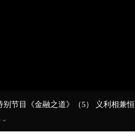
央博
非遗
文化
旅游
科普
健康
乐龄
阅读
云起
超级工厂
智敬中国
全民健康
颜选攻略
海洋
热播榜
总台企业白名单
11 特别节目《金融之道》（5） 义利相兼
介