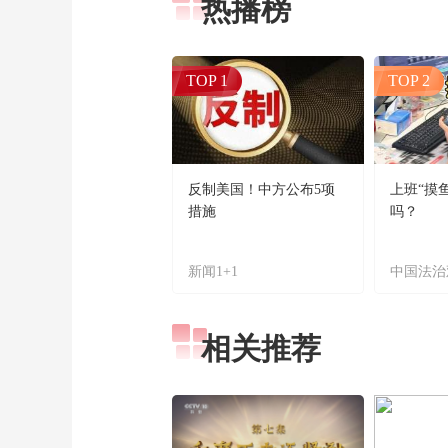
热播榜
TOP 1
TOP 2
反制美国！中方公布5项
上班“摸
措施
吗？
新闻1+1
中国法治
相关推荐