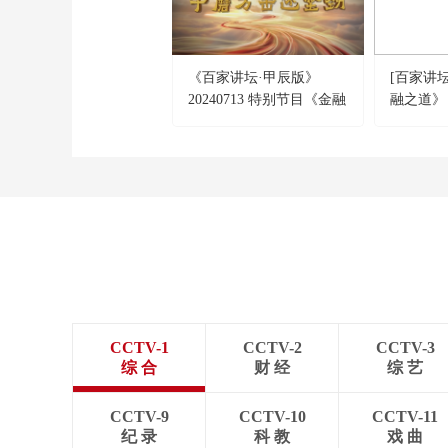
《百家讲坛·甲辰版》
[百家讲
20240713 特别节目《金融
融之道》
之道》（7） 千磨万击还
恒久远 
坚劲
危机的策
CCTV-1
CCTV-2
CCTV-3
综 合
财 经
综 艺
CCTV-9
CCTV-10
CCTV-11
纪 录
科 教
戏 曲