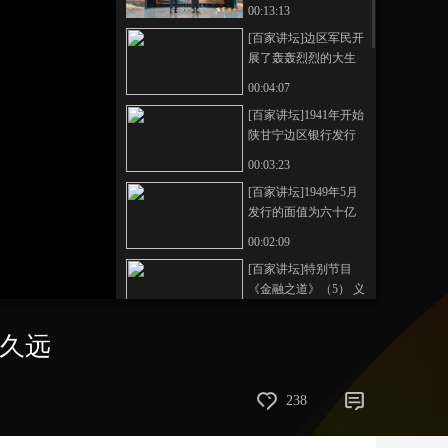
利相兼恒久远 自己动
00:13:13
手 丰衣足食
艺术
汽车
数智
5G
产业+
[百家讲坛]边区军民开
展了轰轰烈烈的大生
时尚
天气
才艺
网展
央央好物
产运动
00:04:07
[百家讲坛]1941年开始
陕甘宁边区银行发行
边币
00:03:23
[百家讲坛]1949年5月
发行的面值为六十亿
的纸币实际只能购买
00:02:09
半盒火柴
[百家讲坛]特别节目
《金融之道》（5） 义
利相兼恒久远 我国应
00:10:18
对亚洲金融危机的策
恒久远
[百家讲坛]现代银行制
略
度发端于晚清时期
00:02:14
238
[百家讲坛]特别节目
《金融之道》（5） 义