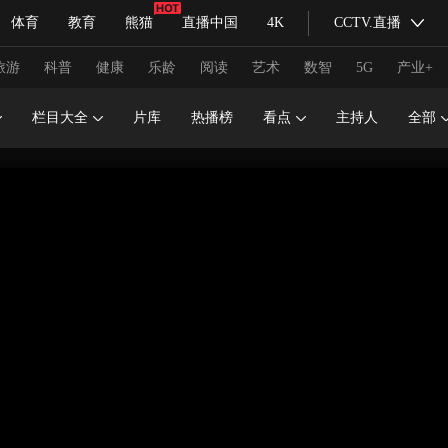
体育
教育
熊猫
直播中国
4K
CCTV.直播
式妙语
主持人
下载央视影音
热解读
天天学习
旅游
科普
健康
乐龄
阅读
艺术
数智
5G
产业+
栏目大全
片库
热播榜
看点
主持人
全部
纪录片网
国家大剧院
大型活动
科技
法治
文娱
人物
公益
图片
习式妙语
央视快评
央视网评
光华锐评
锋面
频道
VR/AR
4K专区
全景新闻
请入列
人生第一次
人生第二次
冬奥会
CBA
NBA
中超
国足
国际足球
网球
综
体育江湖
文化体育
冰雪道路
足球道路