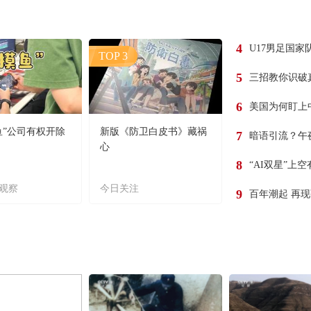
4
U17男足国家
TOP 3
5
三招教你识破
6
美国为何盯上
鱼”公司有权开除
新版《防卫白皮书》藏祸
7
暗语引流？午
心
8
“AI双星”上
观察
今日关注
9
百年潮起 再