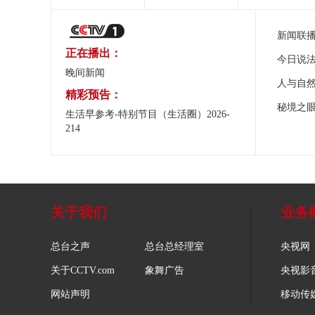
新闻联
正在播出：
今日说
晚间新闻
人与自
精彩预告：
秘境之
生活早参考-特别节目（生活圈）2026-
214
关于我们
业务
总台之声
总台总经理室
央视网
关于CCTV.com
象舞广告
央视影
网站声明
移动传