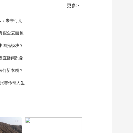
更多>
队：未来可期
真假全麦面包
中国光模块？
夜直播间乱象
空有何新本领？
现张謇传奇人生