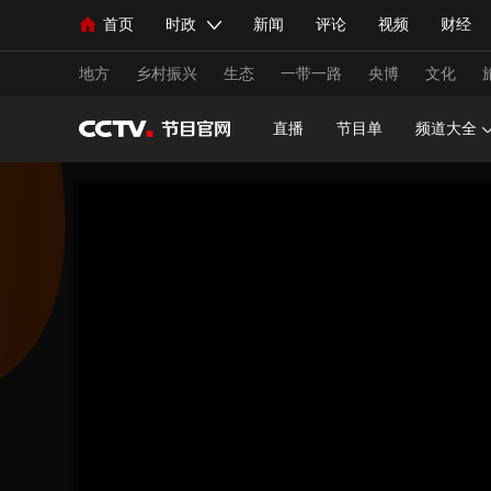
首页
时政
新闻
评论
视频
财经
人民领袖习近平
直播
海外频道
片库
iPanda
栏目大全
联播+
English
中国领导人
节目单
Монгол
听音
央视快评
微视频
习
地方
乡村振兴
生态
一带一路
央博
文化
直播
节目单
频道大全
总台春晚
网络春晚
共产党员网
秧纪录
新闻
国内
国际
评论
经济
军事
人民领袖习近平
联播+
热解读
天天学习
视频
小央视频
小央直播
直播中国
熊猫
现场
前线
比划
快看
蓝海中国
新兵
体育
直播
竞猜
2026年世界杯
2026年
VIP会员
CCTV奥林匹克频道
生活体育大会