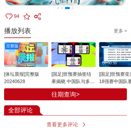
94
播放列表
更多 >
完整版
01:39:47
00:03:05
00:00:50
[体坛晨报]完整版
[国足]世预赛抽签结
[国足]世预赛亚
20240628
果揭晓 中国队与多支
18强赛中国队
强队同组
炉
往期查询>
全部评论
查看更多评论