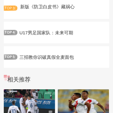
新版《防卫白皮书》藏祸心
TOP
3
U17男足国家队：未来可期
TOP
4
三招教你识破真假全麦面包
TOP
5
相关推荐