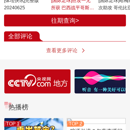
[体坛快讯]完整版
[国际足球]狂攻一无
[国际足球]哈梅
20240625
所获 巴西战平哥斯达
次助攻 哥伦比
黎加
巴拉圭
往期查询>
全部评论
查看更多评论
热播榜
TOP 1
TOP 2