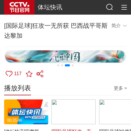
体坛快讯
[国际足球]狂攻一无所获 巴西战平哥斯
简介
达黎加
117
播放列表
更多 >
00:25:46
00:00:44
00:01:05