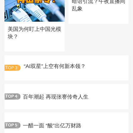
暗语引流？午夜直播间
乱象
美国为何盯上中国光模
块？
“AI双星”上空有何新本领？
TOP
3
百年潮起 再现张謇传奇人生
TOP
4
一醋一面 “酸”出亿万财路
TOP
5