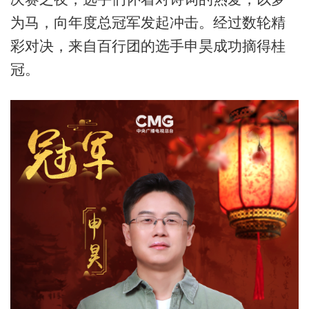
为马，向年度总冠军发起冲击。经过数轮精
彩对决，来自百行团的选手申昊成功摘得桂
冠。