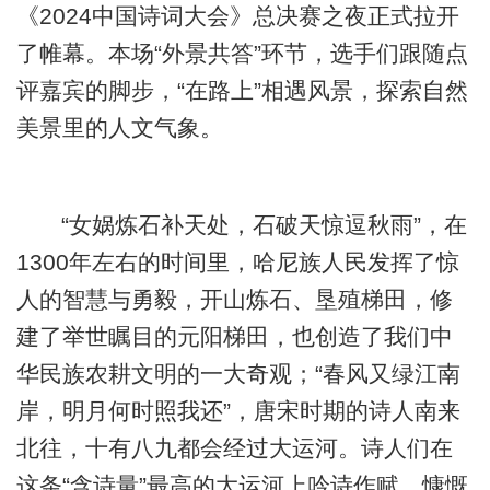
《2024中国诗词大会》总决赛之夜正式拉开
了帷幕。本场“外景共答”环节，选手们跟随点
评嘉宾的脚步，“在路上”相遇风景，探索自然
美景里的人文气象。
“女娲炼石补天处，石破天惊逗秋雨”，在
1300年左右的时间里，哈尼族人民发挥了惊
人的智慧与勇毅，开山炼石、垦殖梯田，修
建了举世瞩目的元阳梯田，也创造了我们中
华民族农耕文明的一大奇观；“春风又绿江南
岸，明月何时照我还”，唐宋时期的诗人南来
北往，十有八九都会经过大运河。诗人们在
这条“含诗量”最高的大运河上吟诗作赋、慷慨