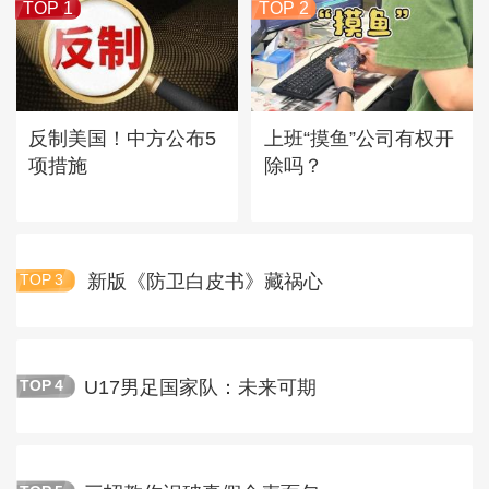
TOP 1
TOP 2
反制美国！中方公布5
上班“摸鱼”公司有权开
项措施
除吗？
新版《防卫白皮书》藏祸心
TOP
3
U17男足国家队：未来可期
TOP
4